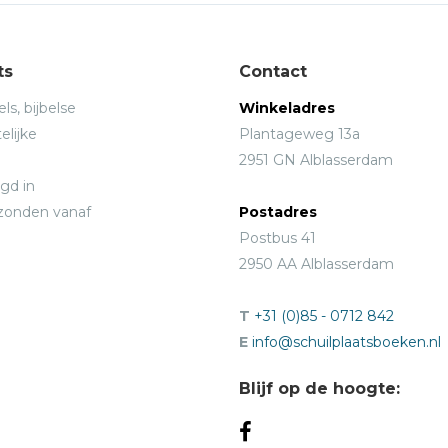
ts
Contact
ls, bijbelse
Winkeladres
elijke
Plantageweg 13a
2951 GN Alblasserdam
gd in
rzonden vanaf
Postadres
Postbus 41
2950 AA Alblasserdam
T
+31 (0)85 - 0712 842
E
info@schuilplaatsboeken.nl
Blijf op de hoogte: