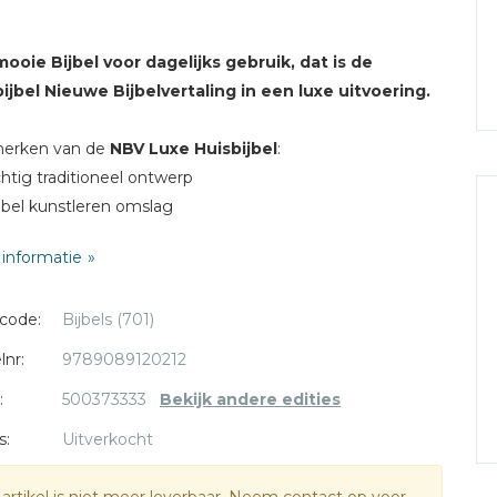
ooie Bijbel voor dagelijks gebruik, dat is de
ijbel Nieuwe Bijbelvertaling in een luxe uitvoering.
erken van de
NBV Luxe Huisbijbel
:
chtig traditioneel ontwerp
xibel kunstleren omslag
slinten
informatie
ited edition
x 14 cm
code:
Bijbels (701)
4 pagina's
lnr:
9789089120212
:
500373333
Bekijk andere edities
s:
Uitverkocht