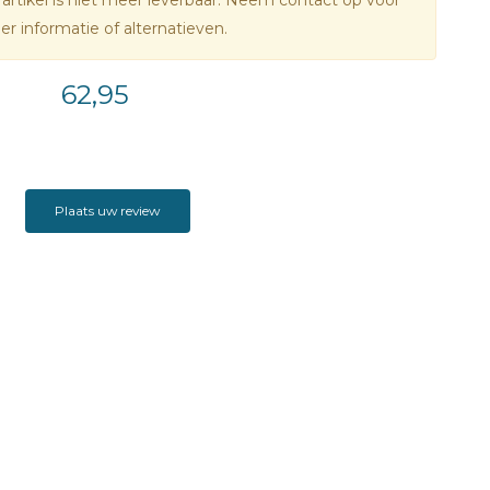
 artikel is niet meer leverbaar. Neem contact op voor
r informatie of alternatieven.
62,95
Plaats uw review