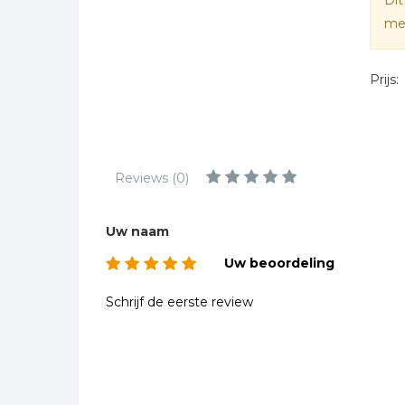
Dit
Kinderbijbels
mee
Muziekboeken
Bladmuziek
Prijs:
Management &
Leiderschap
Politiek
Regio | Alblasserwaard
Reviews (0)
Romans
Toeristische kaarten en
Uw naam
gidsen
Uw beoordeling
Taalstudie
Schrijf de eerste review
Wenskaarten