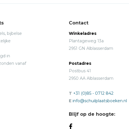
ts
Contact
ls, bijbelse
Winkeladres
elijke
Plantageweg 13a
2951 GN Alblasserdam
gd in
rzonden vanaf
Postadres
Postbus 41
2950 AA Alblasserdam
T
+31 (0)85 - 0712 842
E
info@schuilplaatsboeken.nl
Blijf op de hoogte: