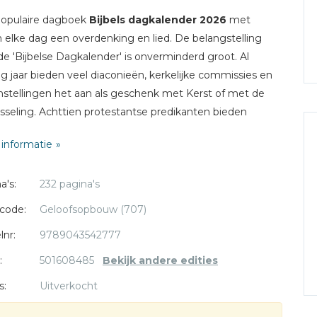
populaire dagboek
Bijbels dagkalender 2026
met
n elke dag een overdenking en lied. De belangstelling
de 'Bijbelse Dagkalender' is onverminderd groot. Al
ig jaar bieden veel diaconieën, kerkelijke commissies en
nstellingen het aan als geschenk met Kerst of met de
isseling. Achttien protestantse predikanten bieden
digende dagoverdenkingen voor stille tijd of aan tafel.
informatie
aast bevat de 'Bijbelse Dagkalender' mooie gebeden
verschillende momenten.
a's:
232 pagina's
ijbelleesrooster dat in deze Bijbelse Dagkalender wordt
code:
Geloofsopbouw (707)
gd is van het Nederlands Vlaams Bijbelgenootschap en
lnr:
9789043542777
jbelteksten in deze uitgave zijn ontleend aan de NBV21-
ing.
:
501608485
Bekijk andere edities
s:
Uitverkocht