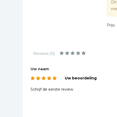
Dit
Kinderbijbels
mee
Muziekboeken
Bladmuziek
Prijs:
Management &
Leiderschap
Politiek
Regio | Alblasserwaard
Reviews (0)
Romans
Toeristische kaarten en
Uw naam
gidsen
Uw beoordeling
Taalstudie
Wenskaarten
Schrijf de eerste review