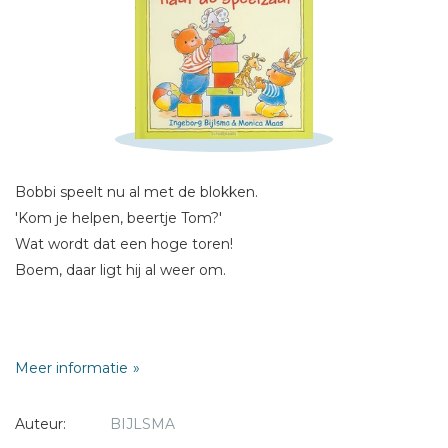
Schrijf hieronder je review!
Sterren
Naam *
E-mail *
Titel *
Bobbi speelt nu al met de blokken.
'Kom je helpen, beertje Tom?'
Bericht *
Wat wordt dat een hoge toren!
Boem, daar ligt hij al weer om.
Een vrolijk boek voor peuters.
Meer informatie
* = verplicht
Auteur:
BIJLSMA