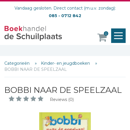
Vandaag gesloten. Direct contact (m.u.v. zondag):
085 - 0712 842
M
0
o
Categorieën
Kinder- en jeugdboeken
BOBBI NAAR DE SPEELZAAL
BOBBI NAAR DE SPEELZAAL
Reviews (0)