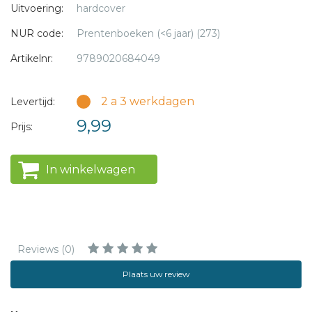
Uitvoering:
hardcover
NUR code:
Prentenboeken (<6 jaar) (273)
Artikelnr:
9789020684049
2 a 3 werkdagen
Levertijd:
9,99
Prijs:
In winkelwagen
Reviews (0)
Plaats uw review