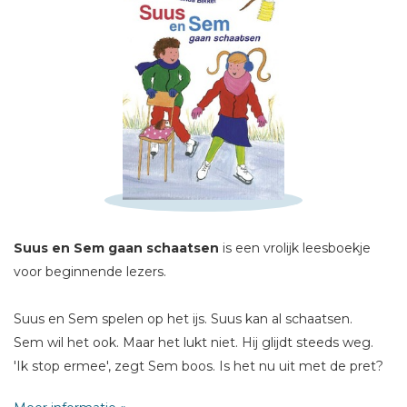
Schrijf hieronder je review!
Sterren
Naam *
E-mail *
Titel *
Suus en Sem gaan schaatsen
is een vrolijk leesboekje
Bericht *
voor beginnende lezers.
Suus en Sem spelen op het ijs. Suus kan al schaatsen.
Sem wil het ook. Maar het lukt niet. Hij glijdt steeds weg.
'Ik stop ermee', zegt Sem boos. Is het nu uit met de pret?
Nee, want opa heeft een goed idee!
* = verplicht