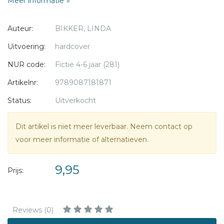
Meer informatie
Auteur:
BIKKER, LINDA
Uitvoering:
hardcover
NUR code:
Fictie 4-6 jaar (281)
Artikelnr:
9789087181871
Status:
Uitverkocht
Dit artikel is niet meer leverbaar. Neem contact op
voor meer informatie of alternatieven.
9,95
Prijs:
Reviews (0)