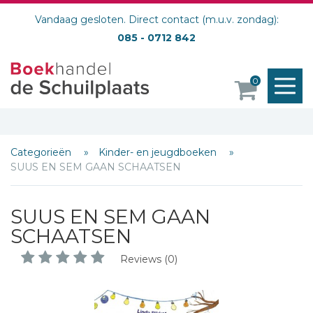
Vandaag gesloten. Direct contact (m.u.v. zondag):
085 - 0712 842
M
0
o
Categorieën
Kinder- en jeugdboeken
SUUS EN SEM GAAN SCHAATSEN
SUUS EN SEM GAAN
SCHAATSEN
Reviews (0)