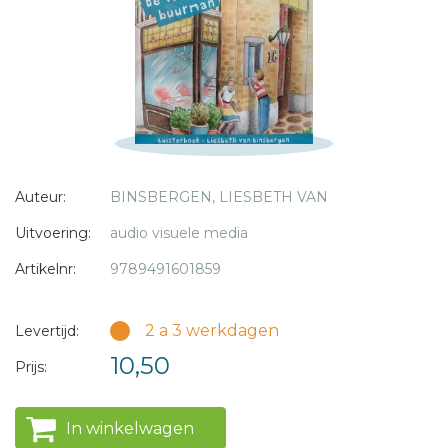
* = verplicht
Auteur:
BINSBERGEN, LIESBETH VAN
Uitvoering:
audio visuele media
Artikelnr:
9789491601859
2 a 3 werkdagen
Levertijd:
10,50
Prijs:
In winkelwagen