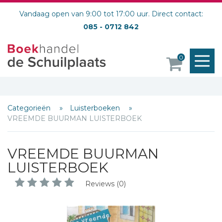
Vandaag open van 9:00 tot 17:00 uur. Direct contact:
085 - 0712 842
M
0
o
Categorieën
Luisterboeken
Schrijf hieronder je review!
VREEMDE BUURMAN LUISTERBOEK
Sterren
VREEMDE BUURMAN
Naam *
LUISTERBOEK
E-mail *
Reviews (0)
Titel *
Bericht *