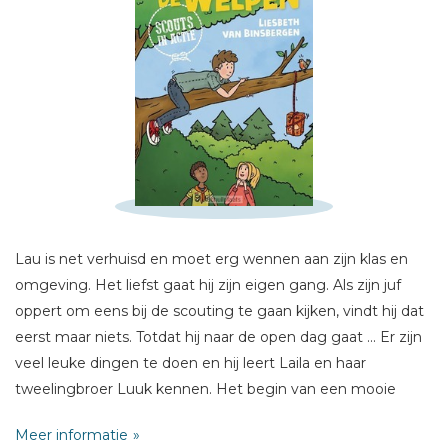
Schrijf hieronder je review!
Sterren
Lau is net verhuisd en moet erg wennen aan zijn klas en
Naam *
omgeving. Het liefst gaat hij zijn eigen gang. Als zijn juf
oppert om eens bij de scouting te gaan kijken, vindt hij dat
E-mail *
eerst maar niets. Totdat hij naar de open dag gaat ... Er zijn
Titel *
veel leuke dingen te doen en hij leert Laila en haar
Bericht *
tweelingbroer Luuk kennen. Het begin van een mooie
vriendschap en het begin van heel veel leuke
Meer informatie
(scouting)avonturen!