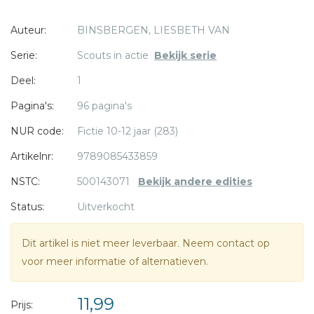
Auteur:
BINSBERGEN, LIESBETH VAN
Welkom bij de welpen is het eerste deel van een nieuwe
serie van Liesbeth van Binsbergen. De verhalen over Lau,
Serie:
Scouts in actie
Bekijk serie
* = verplicht
Laila en Luuk hebben te maken met de scouting en alle
Deel:
1
avonturen die ze daar beleven.
Pagina's:
96 pagina's
De leuke tekeningen zijn van Marloes Lisette de Vries.
NUR code:
Fictie 10-12 jaar (283)
Artikelnr:
9789085433859
NSTC:
500143071
Bekijk andere edities
Status:
Uitverkocht
Dit artikel is niet meer leverbaar. Neem contact op
voor meer informatie of alternatieven.
11,99
Prijs: