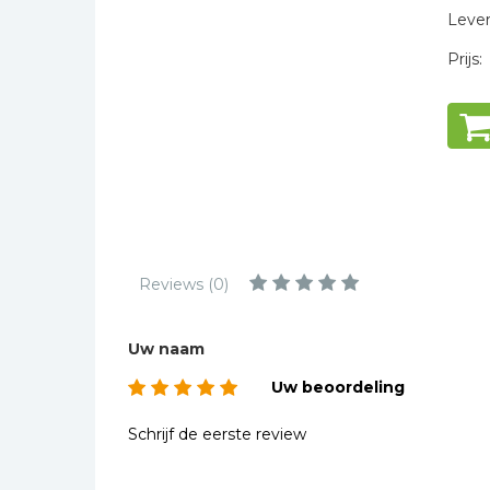
Kinderbijbels
Levert
Muziekboeken
Prijs:
Bladmuziek
Management &
Leiderschap
Politiek
Regio | Alblasserwaard
Romans
Toeristische kaarten en
Reviews (0)
gidsen
Taalstudie
Uw naam
Wenskaarten
Uw beoordeling
Schrijf de eerste review