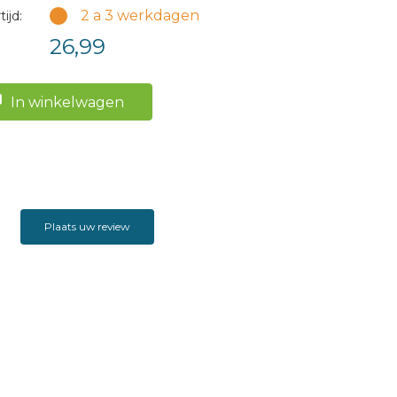
2 a 3 werkdagen
ijd:
26,99
In winkelwagen
Plaats uw review