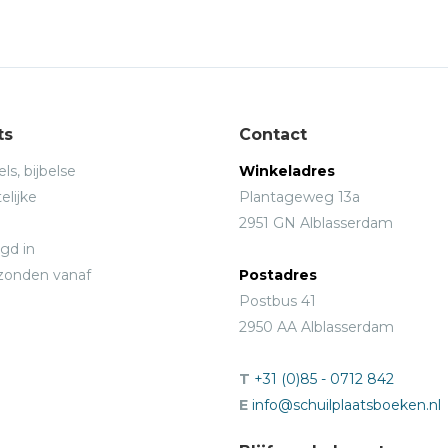
ts
Contact
ls, bijbelse
Winkeladres
elijke
Plantageweg 13a
2951 GN Alblasserdam
gd in
rzonden vanaf
Postadres
Postbus 41
2950 AA Alblasserdam
T
+31 (0)85 - 0712 842
E
info@schuilplaatsboeken.nl