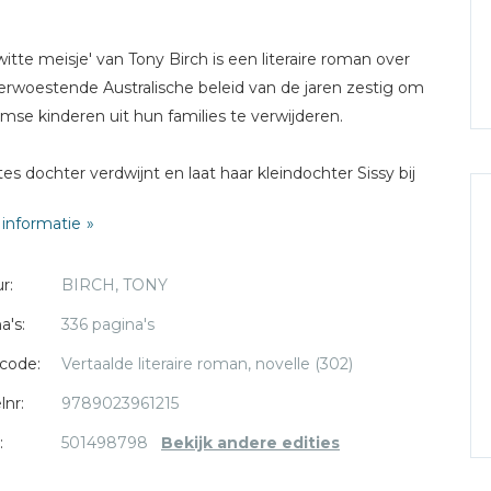
witte meisje' van Tony Birch is een literaire roman over
erwoestende Australische beleid van de jaren zestig om
mse kinderen uit hun families te verwijderen.
es dochter verdwijnt en laat haar kleindochter Sissy bij
achter. Dat is niet zonder gevaar: de autoriteiten zijn op
informatie
naar Aboriginal-kinderen om ze bij hun families weg te
, maar Odette slaagt erin onder de radar te blijven.
r:
BIRCH, TONY
dan arriveert er een nieuwe politieagent in het
a's:
336 pagina's
alische plattelandsstadje, vastbesloten om de wet te
code:
Vertaalde literaire roman, novelle (302)
aven. Odette zal alles moeten riskeren om Sissy te
n.
lnr:
9789023961215
:
501498798
Bekijk andere edities