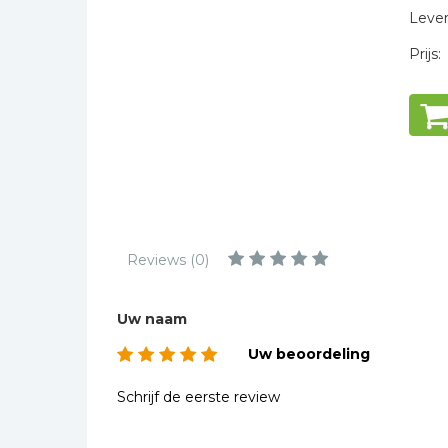
Kinderbijbels
Levert
Muziekboeken
Prijs:
Bladmuziek
Management &
Leiderschap
Politiek
Regio | Alblasserwaard
Romans
Toeristische kaarten en
Reviews (0)
gidsen
Taalstudie
Uw naam
Wenskaarten
Uw beoordeling
Schrijf de eerste review