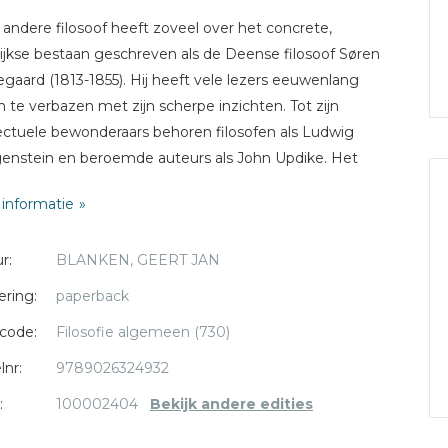
andere filosoof heeft zoveel over het concrete,
ijkse bestaan geschreven als de Deense filosoof Søren
egaard (1813-1855). Hij heeft vele lezers eeuwenlang
 te verbazen met zijn scherpe inzichten. Tot zijn
lectuele bewonderaars behoren filosofen als Ludwig
enstein en beroemde auteurs als John Updike. Het
oepelende thema in Kierkegaards werk én leven was
informatie
lf worden', een proces dat zich niet voltrekt met
rvaringen en rustmomenten, maar in de realiteit van
r:
BLANKEN, GEERT JAN
ag. Geloven betekent voor Kierkegaard: in vertrouwen
even omarmen zoals dat zich aandient. Overigens was
ering:
paperback
egaards eigen verhouding met het 'gewone leven'
code:
Filosofie algemeen (730)
ijk moeizaam: de relatie met zijn vader was
ematisch en zijn liefdesleven kende weinig vreugde.
lnr:
9789026324932
:
100002404
Bekijk andere edities