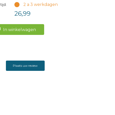
2 a 3 werkdagen
ijd:
26,99
In winkelwagen
Plaats uw review