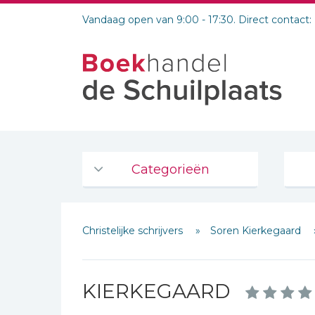
Vandaag open van 9:00 - 17:30. Direct contact:
Categorieën
Agenda's en kalenders
Christelijke schrijvers
Soren Kierkegaard
De Bijbel
Bijbelse Dagboeken 2026
Bijbelse dagboeken
KIERKEGAARD
Bijbelstudie groepen