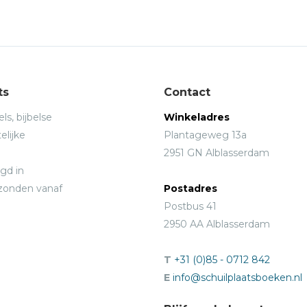
ts
Contact
ls, bijbelse
Winkeladres
elijke
Plantageweg 13a
2951 GN Alblasserdam
gd in
rzonden vanaf
Postadres
Postbus 41
2950 AA Alblasserdam
T
+31 (0)85 - 0712 842
E
info@schuilplaatsboeken.nl