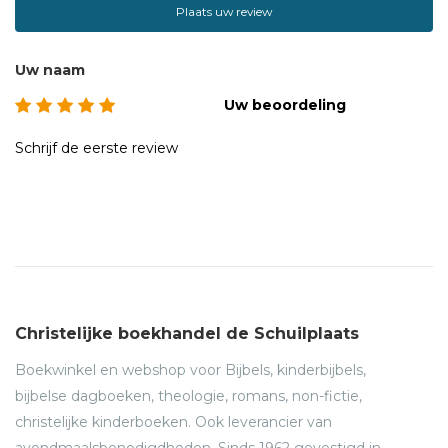
Plaats uw review
Floris de minstreel:
De zoon van de smid
Uw naam
Broeders zonder geweten
Uw beoordeling
Strijd met gesloten vizier
Dubbele dreiging
Schrijf de eerste review
Het complot van de edelen (2016)
Christelijke boekhandel de Schuilplaats
Boekwinkel en webshop voor Bijbels, kinderbijbels,
bijbelse dagboeken, theologie, romans, non-fictie,
christelijke kinderboeken. Ook leverancier van
avondmaalsbenodigdheden. Sinds 1962 gevestigd in