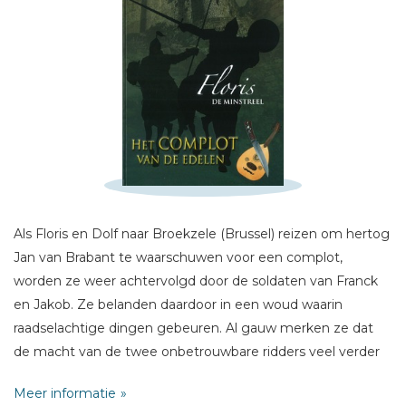
Schrijf hieronder je review!
Sterren
Naam *
E-mail *
Titel *
Als Floris en Dolf naar Broekzele (Brussel) reizen om hertog
Jan van Brabant te waarschuwen voor een complot,
Bericht *
worden ze weer achtervolgd door de soldaten van Franck
en Jakob. Ze belanden daardoor in een woud waarin
raadselachtige dingen gebeuren. Al gauw merken ze dat
de macht van de twee onbetrouwbare ridders veel verder
reikt dan ze voor mogelijk hadden gehouden. En wie is de
Meer informatie
potsenmaker op de jaarmarkt in Turnhout die zich Nando
* = verplicht