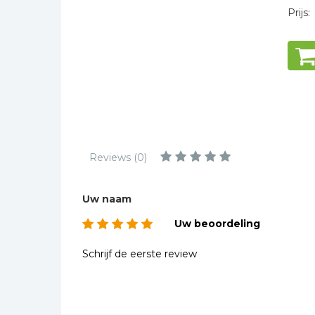
Kinderbijbels
Prijs:
Muziekboeken
Bladmuziek
Management &
Leiderschap
Politiek
Regio | Alblasserwaard
Romans
Reviews (0)
Toeristische kaarten en
gidsen
Uw naam
Taalstudie
Uw beoordeling
Wenskaarten
Schrijf de eerste review