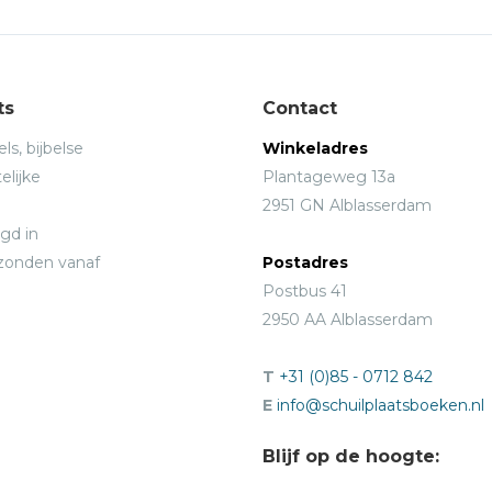
ts
Contact
ls, bijbelse
Winkeladres
elijke
Plantageweg 13a
2951 GN Alblasserdam
gd in
rzonden vanaf
Postadres
Postbus 41
2950 AA Alblasserdam
T
+31 (0)85 - 0712 842
E
info@schuilplaatsboeken.nl
Blijf op de hoogte: