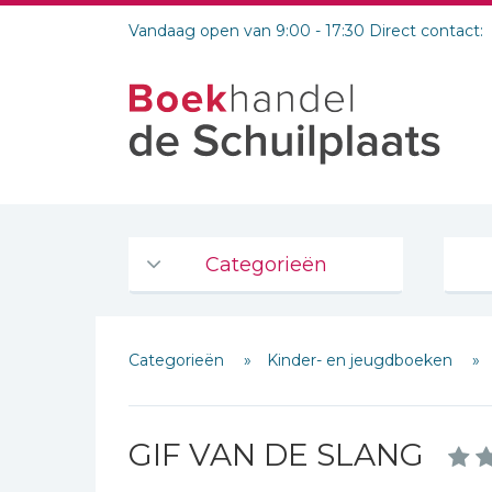
Vandaag open van 9:00 - 17:30 Direct contact:
Categorieën
Agenda's en kalenders
Categorieën
Kinder- en jeugdboeken
De Bijbel
Bijbelse Dagboeken 2026
Bijbelse dagboeken
GIF VAN DE SLANG
Bijbelstudie groepen