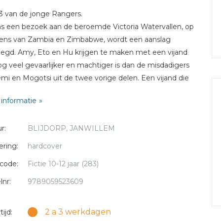
3 van de jonge Rangers.
ns een bezoek aan de beroemde Victoria Watervallen, op
ens van Zambia en Zimbabwe, wordt een aanslag
egd. Amy, Eto en Hu krijgen te maken met een vijand
og veel gevaarlijker en machtiger is dan de misdadigers
i en Mogotsi uit de twee vorige delen. Een vijand die
lleen giftig is als een slang, maar zijn slachtoffers ook in
informatie
urgende greep probeert te krijgen. Om zijn doel te
ken, lijkt hij geen middel te schuwen. Zal het Eto, Amy en
r:
BLIJDORP, JANWILLEM
kken deze schurk op tijd te ontmaskeren, voordat hij
ende schade aan kan richten?
ering:
hardcover
code:
Fictie 10-12 jaar (283)
lnr:
9789059523609
2 a 3 werkdagen
ijd: