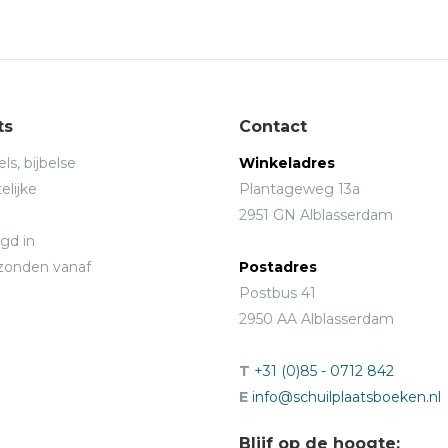
ts
Contact
ls, bijbelse
Winkeladres
elijke
Plantageweg 13a
2951 GN Alblasserdam
gd in
rzonden vanaf
Postadres
Postbus 41
2950 AA Alblasserdam
T
+31 (0)85 - 0712 842
E
info@schuilplaatsboeken.nl
Blijf op de hoogte: