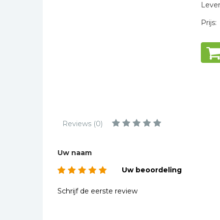
Kinderbijbels
Levert
Muziekboeken
Prijs:
Bladmuziek
Management &
Leiderschap
Politiek
Regio | Alblasserwaard
Romans
Reviews (0)
Toeristische kaarten en
gidsen
Taalstudie
Uw naam
Wenskaarten
Uw beoordeling
Schrijf de eerste review