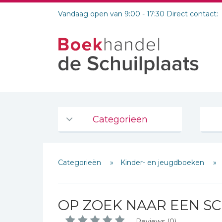
Vandaag open van 9:00 - 17:30 Direct contact:
Categorieën
Agenda's en kalenders
Categorieën
Kinder- en jeugdboeken
De Bijbel
Bijbelse Dagboeken 2026
Bijbelse dagboeken
OP ZOEK NAAR EEN S
Bijbelstudie groepen
Reviews (0)