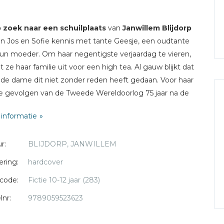
zoek naar een schuilplaats
van
Janwillem Blijdorp
 Jos en Sofie kennis met tante Geesje, een oudtante
un moeder. Om haar negentigste verjaardag te vieren,
t ze haar familie uit voor een high tea. Al gauw blijkt dat
de dame dit niet zonder reden heeft gedaan. Voor haar
de gevolgen van de Tweede Wereldoorlog 75 jaar na de
jding nog dagelijks voelbaar. Als ze met z'n allen een
informatie
k brengen aan een ondergrondse schuilplaats in het
gebeurt er iets vervelends. Dan blijkt ook, dat de vrijheid
r:
BLIJDORP, JANWILLEM
n Jos en Sofie leven, voor anderen, zoals Nadja en haar
Omar, twee vluchtelingen uit Syrië, niet vanzelf spreekt
ering:
hardcover
code:
Fictie 10-12 jaar (283)
jd: 12+
lnr:
9789059523623