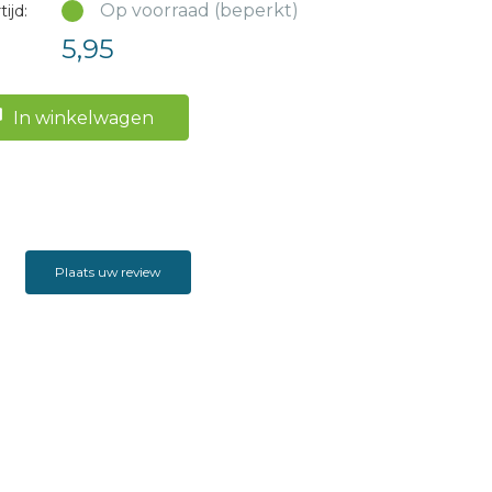
Op voorraad (beperkt)
ijd:
5,95
In winkelwagen
Plaats uw review