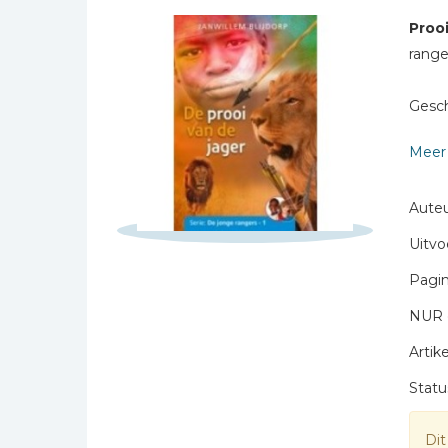
Bibles Foreign
Schrijf hieronder je review!
Proo
Languages
range
Sterren
Bijbelstudie
Naam *
Geloof, duurzaamheid
Gesch
en mileu
E-mail *
Benodigdheden voor
Meer 
Titel *
kerken
Bericht *
Christelijke spellen
Auteu
Christelijke stripboeken
Uitvo
Eten en koken
Pagin
Evangelisatiemateriaal
NUR 
Geschiedenis
Artike
* = verplicht
Israël / Jodendom
Statu
Kinder- en jeugdboeken
Engelse kinderboeken
Dit