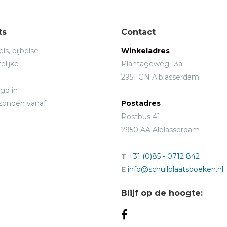
ts
Contact
ls, bijbelse
Winkeladres
elijke
Plantageweg 13a
2951 GN Alblasserdam
gd in
rzonden vanaf
Postadres
Postbus 41
2950 AA Alblasserdam
T
+31 (0)85 - 0712 842
E
info@schuilplaatsboeken.nl
Blijf op de hoogte: