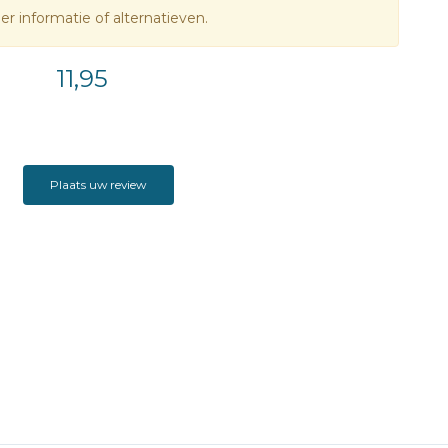
r informatie of alternatieven.
11,95
Plaats uw review