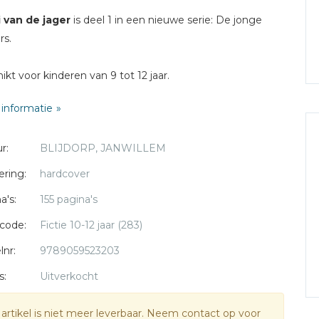
i van de jager
is deel 1 in een nieuwe serie: De jonge
rs.
ikt voor kinderen van 9 tot 12 jaar.
informatie
r:
BLIJDORP, JANWILLEM
ering:
hardcover
a's:
155 pagina's
code:
Fictie 10-12 jaar (283)
lnr:
9789059523203
s:
Uitverkocht
 artikel is niet meer leverbaar. Neem contact op voor