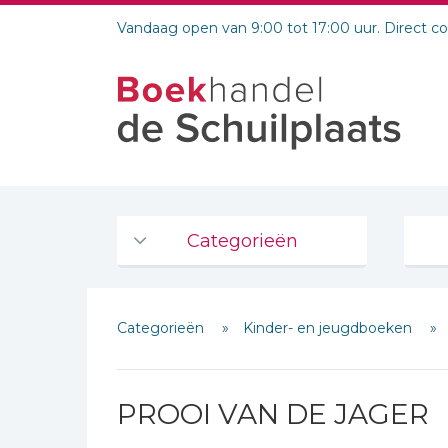
Vandaag open van 9:00 tot 17:00 uur. Direct c
Categorieën
Agenda's en kalenders
Categorieën
Kinder- en jeugdboeken
De Bijbel
Bijbelse Dagboeken 2026
Bijbelse dagboeken
PROOI VAN DE JAGER
Bijbelstudie groepen