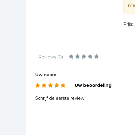
Kinderbijbels
mee
Muziekboeken
Bladmuziek
Prijs:
Management &
Leiderschap
Politiek
Reviews (0)
Regio | Alblasserwaard
Romans
Uw naam
Toeristische kaarten en
gidsen
Uw beoordeling
Taalstudie
Schrijf de eerste review
Wenskaarten