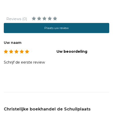
de leer en de spiritualiteit van Joseph Ratzinger' aan het
patristische instituut Augustinianum, dat behoort tot de
Lateranen Universiteit in Rome, in het kader van het Opus
Reviews (0)
Fundamentum Vaticanum Joseph Ratzinger - Benedictus
XVI.
Plaats uw review
Uw naam
Uw beoordeling
Schrijf de eerste review
Christelijke boekhandel de Schuilplaats