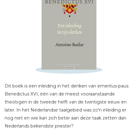
Schrijf hieronder je review!
Sterren
Dit boek is een inleiding in het denken van emeritus-paus
Naam *
Benedictus XVI, één van de meest vooraanstaande
E-mail *
theologen in de tweede helft van de twintigste eeuw en
Titel *
later. In het Nederlandse taalgebied was zo'n inleiding er
nog niet en wie kan zich beter aan deze taak zetten dan
Bericht *
Nederlands bekendste priester?