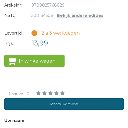
Artikelnr:
9789025768829
NSTC:
500134508
Bekijk andere edities
2 a 3 werkdagen
Levertijd:
13,99
Prijs:
In winkelwagen
Reviews (0)
Plaats uw review
Uw naam