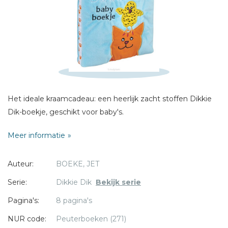
Schrijf hieronder je review!
Sterren
Naam *
E-mail *
Titel *
Bericht *
Het ideale kraamcadeau: een heerlijk zacht stoffen Dikkie
Dik-boekje, geschikt voor baby's.
Meer informatie
Auteur:
BOEKE, JET
* = verplicht
Serie:
Dikkie Dik
Bekijk serie
Pagina's:
8 pagina's
NUR code:
Peuterboeken (271)