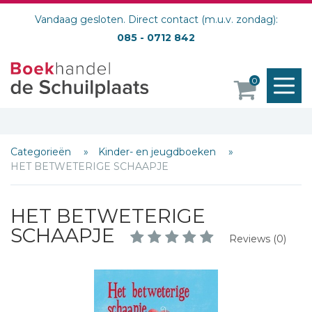
Vandaag gesloten. Direct contact (m.u.v. zondag):
085 - 0712 842
M
0
o
Categorieën
Kinder- en jeugdboeken
HET BETWETERIGE SCHAAPJE
HET BETWETERIGE
SCHAAPJE
Reviews (0)