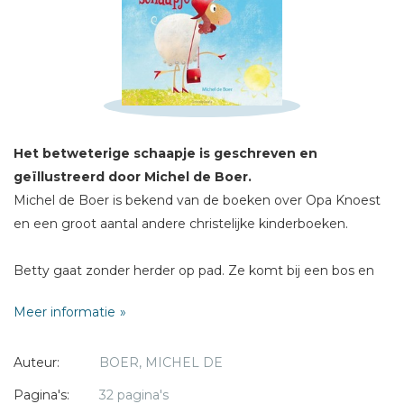
Schrijf hieronder je review!
Sterren
Naam *
Het betweterige schaapje is geschreven en
E-mail *
geïllustreerd door Michel de Boer.
Titel *
Michel de Boer is bekend van de boeken over Opa Knoest
Bericht *
en een groot aantal andere christelijke kinderboeken.
Betty gaat zonder herder op pad. Ze komt bij een bos en
daar heeft ze het reuze naar haar zin.
Meer informatie
Totdat ze moe wordt en het tijd is om naar huis te gaan.
Dan ontdekt ze dat ze verdwaald is.
Auteur:
BOER, MICHEL DE
* = verplicht
Hoe vind ze nou de weg terug? Betty vraagt hulp aan een
das.
Pagina's:
32 pagina's