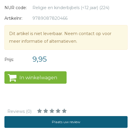
Hij waarschuwt haar om niet alleen in het donker door het
NUR code:
Religie en kinderbijbels (<12 jaar) (224)
bos te lopen.
Maar Betty doet het toch. En dan...
Artikelnr:
9789087820466
Dit artikel is niet leverbaar. Neem contact op voor
meer informatie of alternatieven.
9,95
Prijs:
In winkelwagen
Reviews (0)
Plaats uw review