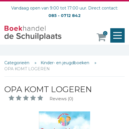
Vandaag open van 9:00 tot 17:00 uur. Direct contact:
085 - 0712 842
M
0
o
Categorieën
Kinder- en jeugdboeken
OPA KOMT LOGEREN
OPA KOMT LOGEREN
Schrijf hieronder je review!
Reviews (0)
Sterren
Naam *
E-mail *