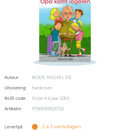
Titel *
Bericht *
* = verplicht
Auteur:
BOER, MICHEL DE
Uitvoering:
hardcover
NUR code:
Fictie 4-6 jaar (281)
Artikelnr:
9789059523722
2 a 3 werkdagen
Levertijd: