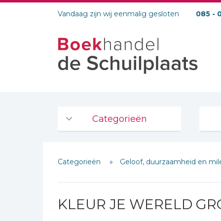
Vandaag zijn wij eenmalig gesloten
085 - 
Categorieën
Agenda's en kalenders
Categorieën
Geloof, duurzaamheid en mi
De Bijbel
Bijbelse Dagboeken 2026
Bijbelse dagboeken
KLEUR JE WERELD GR
Bijbelstudie groepen