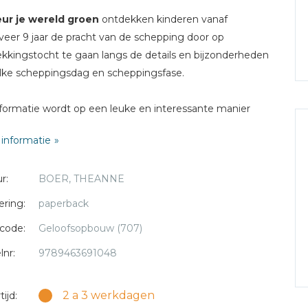
eur je wereld groen
ontdekken kinderen vanaf
eer 9 jaar de pracht van de schepping door op
kkingstocht te gaan langs de details en bijzonderheden
lke scheppingsdag en scheppingsfase.
formatie wordt op een leuke en interessante manier
senteerd. Daarna kunnen kinderen zelf aan de slag met
informatie
elopdrachten en dingen om te doen.
r:
BOER, THEANNE
ering:
paperback
code:
Geloofsopbouw (707)
lnr:
9789463691048
2 a 3 werkdagen
ijd: