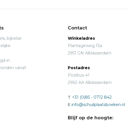
ts
Contact
ls, bijbelse
Winkeladres
elijke
Plantageweg 13a
2951 GN Alblasserdam
gd in
rzonden vanaf
Postadres
Postbus 41
2950 AA Alblasserdam
T
+31 (0)85 - 0712 842
E
info@schuilplaatsboeken.nl
Blijf op de hoogte: