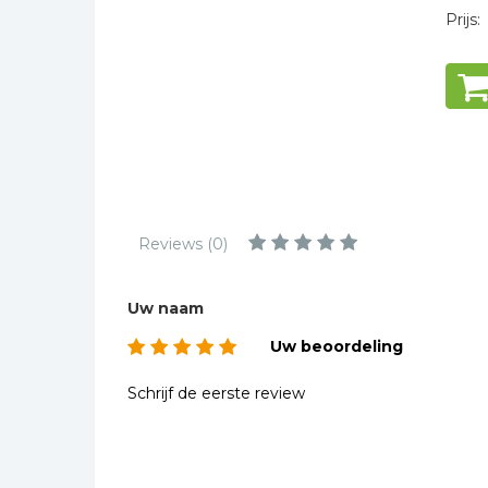
Kinderbijbels
Prijs:
Muziekboeken
Bladmuziek
Management &
Leiderschap
Politiek
Regio | Alblasserwaard
Romans
Reviews (0)
Toeristische kaarten en
gidsen
Uw naam
Taalstudie
Uw beoordeling
Wenskaarten
Schrijf de eerste review