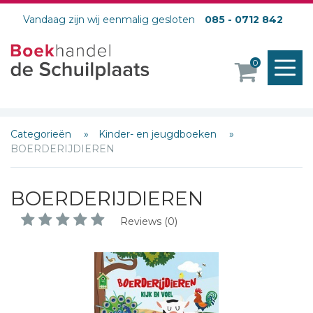
Vandaag zijn wij eenmalig gesloten
085 - 0712 842
M
0
o
Categorieën
Kinder- en jeugdboeken
BOERDERIJDIEREN
BOERDERIJDIEREN
Reviews (0)
Schrijf hieronder je review!
Sterren