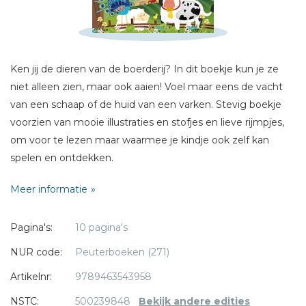
Naam *
E-mail *
Titel *
Ken jij de dieren van de boerderij? In dit boekje kun je ze
niet alleen zien, maar ook aaien! Voel maar eens de vacht
Bericht *
van een schaap of de huid van een varken. Stevig boekje
voorzien van mooie illustraties en stofjes en lieve rijmpjes,
om voor te lezen maar waarmee je kindje ook zelf kan
spelen en ontdekken.
Meer informatie
* = verplicht
Pagina's:
10 pagina's
NUR code:
Peuterboeken (271)
Artikelnr:
9789463543958
NSTC:
500239848
Bekijk andere edities