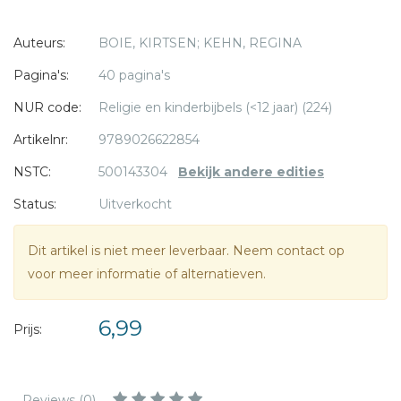
een regenboog aan de hemel.
* = verplicht
Auteurs:
BOIE, KIRTSEN; KEHN, REGINA
De geschiedenis van Noach en de ark wordt vol humor en
Pagina's:
40 pagina's
originaliteit naverteld in dit boek.
NUR code:
Religie en kinderbijbels (<12 jaar) (224)
Voor kinderen vanaf 6 jaar.
Artikelnr:
9789026622854
NSTC:
500143304
Bekijk andere edities
Kirsten Boie
is een bekende kinderboekenauteur in
Status:
Uitverkocht
Duitsland. Ze won meerdere prijzen voor haar oeuvre en is
in vele talen vertaald.
Dit artikel is niet meer leverbaar. Neem contact op
De kleurrijke illustraties van
Regina Kehn
laten de
voor meer informatie of alternatieven.
ongelooflijke diversiteit van de natuur zien.
6,99
Prijs:
Reviews (0)