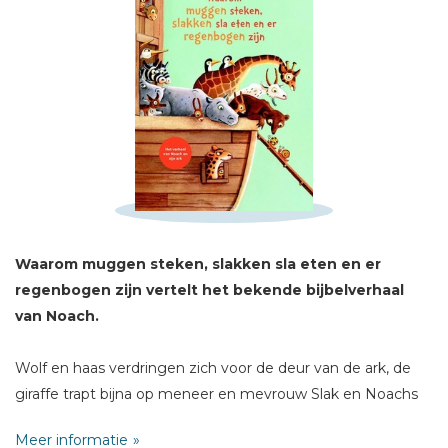
Schrijf hieronder je review!
Sterren
Naam *
E-mail *
Waarom muggen steken, slakken sla eten en er
Titel *
regenbogen zijn
vertelt het bekende bijbelverhaal
Bericht *
van Noach.
Wolf en haas verdringen zich voor de deur van de ark, de
giraffe trapt bijna op meneer en mevrouw Slak en Noachs
zoon Jafet smokkelt muggen en bijen mee op de ark. Na
Meer informatie
een lange periode vol water verschijnt er uiteindelijk toch