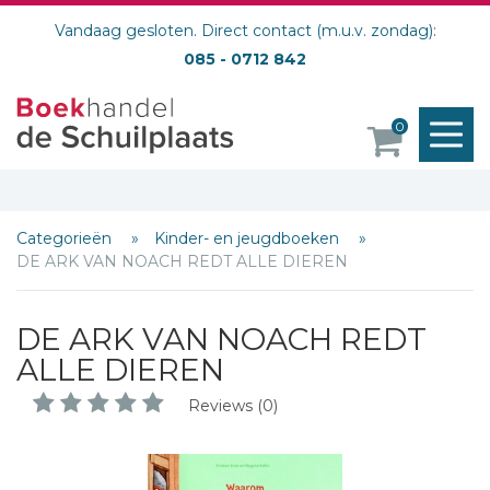
Vandaag gesloten. Direct contact (m.u.v. zondag):
085 - 0712 842
M
0
o
Categorieën
Kinder- en jeugdboeken
DE ARK VAN NOACH REDT ALLE DIEREN
DE ARK VAN NOACH REDT
ALLE DIEREN
Reviews (0)