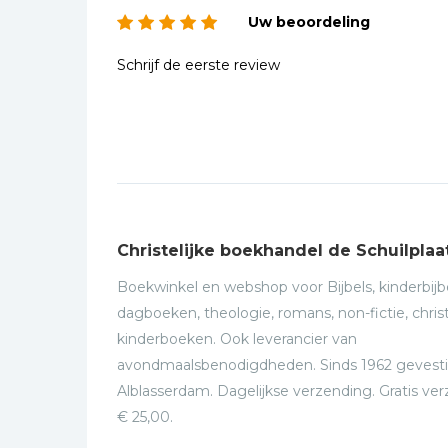
Uw beoordeling
Schrijf de eerste review
Christelijke boekhandel de Schuilplaa
Boekwinkel en webshop voor Bijbels, kinderbijbe
dagboeken, theologie, romans, non-fictie, christ
kinderboeken. Ook leverancier van
avondmaalsbenodigdheden. Sinds 1962 gevesti
Alblasserdam. Dagelijkse verzending. Gratis ve
€ 25,00.