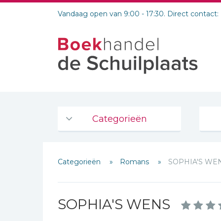
Vandaag open van 9:00 - 17:30. Direct contact:
Categorieën
Agenda's en kalenders
Categorieën
Romans
SOPHIA'S WE
De Bijbel
Bijbelse Dagboeken 2026
Bijbelse dagboeken
SOPHIA'S WENS
Bijbelstudie groepen