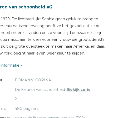
ren van schoonheid #2
s, 1929. De lichtstad lijkt Sophia geen geluk te brengen.
n traumatische ervaring heeft ze het gevoel dat ze de
e nooit meer zal vinden en ze voor altijd eenzaam zal zijn.
ropa misschien te klein voor een vrouw die groots denkt?
sluit de grote oversteek te maken naar Amerika, en daar,
w York, begint haar leven weer kleur te krijgen.
informatie
akelijk aanbod van de befaamde Elizabeth Arden geeft
een onverwachte kans en er komt ook weer liefde in haar
r:
BOMANN, CORINA
. Maar een genadeloze concurrentiestrijd tussen haar
en nieuwe werkgever dreigt roet in het eten te gooien.
De kleuren van schoonheid
Bekijk serie
eling staan haar toekomst en geluk opnieuw op het spel.
2
 media:
a's:
480 pagina's
t u van de boeken van Lucinda Riley en Santa