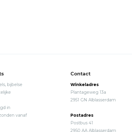
ts
Contact
ls, bijbelse
Winkeladres
elijke
Plantageweg 13a
2951 GN Alblasserdam
gd in
rzonden vanaf
Postadres
Postbus 41
2950 AA Alblasserdam