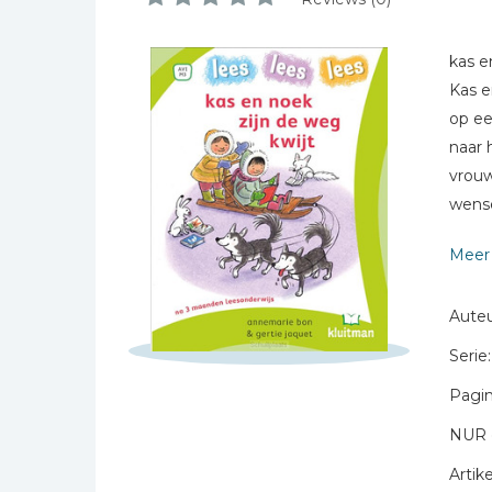
Bibles Foreign
Languages
kas e
Bijbelstudie
Kas e
Geloof, duurzaamheid
op ee
en mileu
naar 
Benodigdheden voor
vrouw
kerken
Schrijf hieronder je review!
wense
Christelijke spellen
Sterren
Meer 
Christelijke stripboeken
Naam *
Eten en koken
E-mail *
Auteu
Evangelisatiemateriaal
Titel *
Serie:
Geschiedenis
Bericht *
Pagin
Israël / Jodendom
Kinder- en jeugdboeken
NUR 
Engelse kinderboeken
Artike