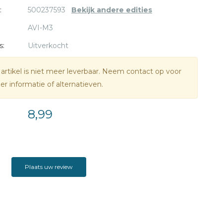
:
500237593
Bekijk andere edities
AVI-M3
s:
Uitverkocht
 artikel is niet meer leverbaar. Neem contact op voor
r informatie of alternatieven.
8,99
Plaats uw review