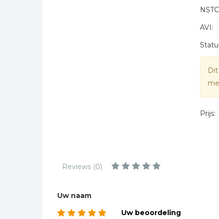
Kinderbijbels
NSTC
Muziekboeken
AVI:
* = verplicht
Bladmuziek
Statu
Management &
Leiderschap
Dit
Politiek
mee
Regio | Alblasserwaard
Romans
Prijs:
Toeristische kaarten en
gidsen
Taalstudie
Wenskaarten
Reviews (0)
Uw naam
Uw beoordeling