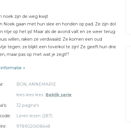
n noek zijn de weg kwijt
n Noek gaan met hun slee en honden op pad. Ze zijn dol
n ritje op het ijs! Maar als de avond valt en ze weer terug
huis willen, raken ze verdwaald. Ze komen een oud
tje tegen; ze blijkt een toverkol te zijn! Ze geeft hun drie
n, maar pas op met wat je zegt!?
informatie
r:
BON, ANNEMARIE
lees lees lees
Bekijk serie
a's:
32 pagina's
code:
Leren lezen (287)
lnr:
9789020618648