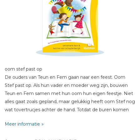
Schrijf hieronder je review!
Sterren
oom stef past op
Naam *
De ouders van Teun en Fem gaan naar een feest. Oom
Stef past op. Als hun vader en moeder weg zijn, bouwen
E-mail *
Teun en Fem samen met hun oom hun eigen feestje. Niet
Titel *
alles gaat zoals gepland, maar gelukkig heeft oom Stef nog
Bericht *
wat tovertrucjes achter de hand. Totdat de buren komen
klagen...
Meer informatie