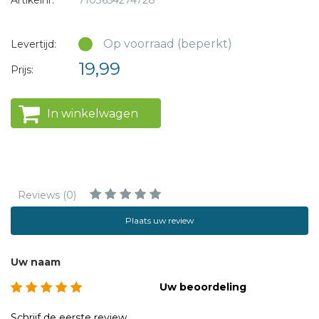
Artikelnr:
7103654274728
Op voorraad (beperkt)
Levertijd:
19,99
Prijs:
In winkelwagen
Reviews (0)
Plaats uw review
Uw naam
Uw beoordeling
Schrijf de eerste review