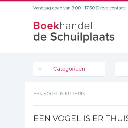
Vandaag open van 9:00 - 17:30 Direct contact:
Categorieën
Agenda's en kalenders
EEN VOGEL IS ER THUIS
De Bijbel
Bijbelse Dagboeken 2026
Bijbelse dagboeken
EEN VOGEL IS ER THUI
Bijbelstudie groepen