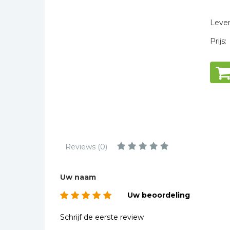
* = verplicht
Kinderbijbels
Muziekboeken
Levert
Bladmuziek
Prijs:
Management &
Leiderschap
Politiek
Regio | Alblasserwaard
Romans
Toeristische kaarten en
gidsen
Reviews (0)
Taalstudie
Wenskaarten
Uw naam
Uw beoordeling
Schrijf de eerste review