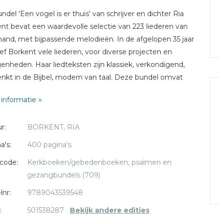
ndel 'Een vogel is er thuis' van schrijver en dichter Ria
nt bevat een waardevolle selectie van 223 liederen van
hand, met bijpassende melodieën. In de afgelopen 35 jaar
ef Borkent vele liederen, voor diverse projecten en
enheden. Haar liedteksten zijn klassiek, verkondigend,
nkt in de Bijbel, modern van taal. Deze bundel omvat
en voor kinderen, enkele strofische Psalmen voor Nu,
informatie
ren over bijbelse figuren, voor de kerkdienst en voor het
ijk jaar. Verder zijn liederen uit het Paas- en het
r:
BORKENT, RIA
oratorium opgenomen, evenals alle koralen uit Bachs
äus Passion die ze vertaalde.
a's:
400 pagina's
code:
Kerkboeken/gebedenboeken, psalmen en
gezangbundels (709)
lnr:
9789043539548
:
501538287
Bekijk andere edities