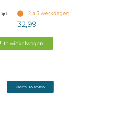
2 a 3 werkdagen
ijd:
32,99
In winkelwagen
Plaats uw review