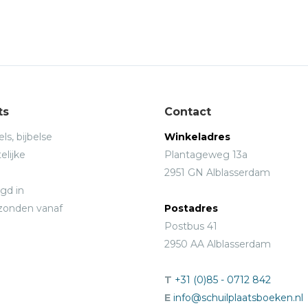
ts
Contact
ls, bijbelse
Winkeladres
elijke
Plantageweg 13a
2951 GN Alblasserdam
gd in
rzonden vanaf
Postadres
Postbus 41
2950 AA Alblasserdam
T
+31 (0)85 - 0712 842
E
info@schuilplaatsboeken.nl