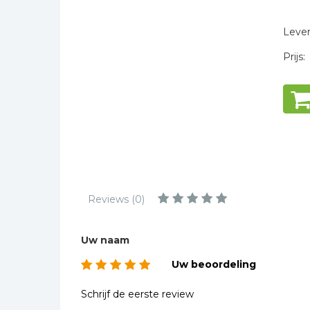
* = verplicht
Kinderbijbels
Muziekboeken
Levert
Bladmuziek
Prijs:
Management &
Leiderschap
Politiek
Regio | Alblasserwaard
Romans
Toeristische kaarten en
gidsen
Reviews (0)
Taalstudie
Wenskaarten
Uw naam
Uw beoordeling
Schrijf de eerste review