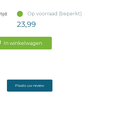
Op voorraad (beperkt)
ijd:
23,99
In winkelwagen
Plaats uw review