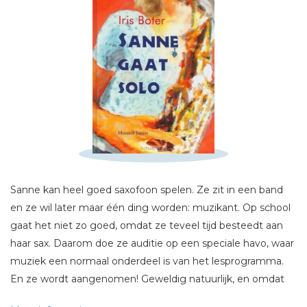
Schrijf hieronder je review!
Sterren
Naam *
E-mail *
Sanne kan heel goed saxofoon spelen. Ze zit in een band
Titel *
en ze wil later maar één ding worden: muzikant. Op school
Bericht *
gaat het niet zo goed, omdat ze teveel tijd besteedt aan
haar sax. Daarom doe ze auditie op een speciale havo, waar
muziek een normaal onderdeel is van het lesprogramma.
En ze wordt aangenomen! Geweldig natuurlijk, en omdat
de school erg ver weg is, gaat ze bij een gastgezin wonen.