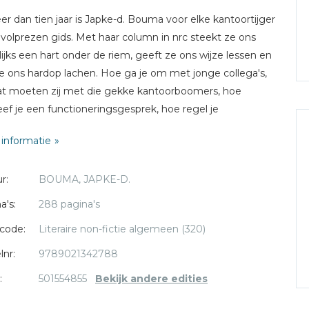
er dan tien jaar is Japke-d. Bouma voor elke kantoortijger
volprezen gids. Met haar column in nrc steekt ze ons
ijks een hart onder de riem, geeft ze ons wijze lessen en
ze ons hardop lachen. Hoe ga je om met jonge collega's,
t moeten zij met die gekke kantoorboomers, hoe
eef je een functioneringsgesprek, hoe regel je
isverhoging, hoe laat je anderen het vervelende werk
informatie
en hoe ga je om met wéér zo'n slaapverwekkende
dering? De beste tips, de ergste kantoorclichés, de
r:
BOUMA, JAPKE-D.
te kantoortypes, de grappigste verhalen over de
eautomaat en de flexplek, de jeukerigste jeukwoorden en
a's:
288 pagina's
ndigste lijstjes. Dat alles is nu verzameld in '#lovemyjob',
code:
Literaire non-fictie algemeen (320)
ven onmisbaar als hilarisch boek.
lnr:
9789021342788
:
501554855
Bekijk andere edities