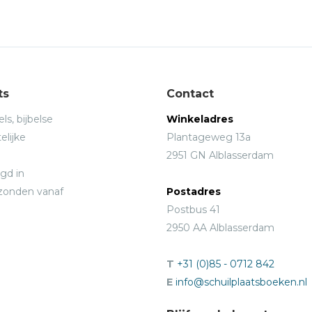
ts
Contact
ls, bijbelse
Winkeladres
elijke
Plantageweg 13a
2951 GN Alblasserdam
gd in
rzonden vanaf
Postadres
Postbus 41
2950 AA Alblasserdam
T
+31 (0)85 - 0712 842
E
info@schuilplaatsboeken.nl