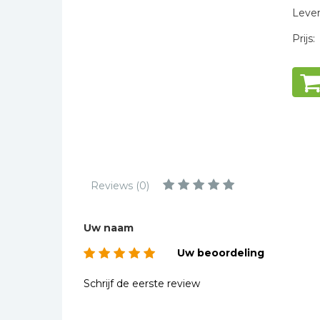
Kinderbijbels
Levert
Muziekboeken
Prijs:
Bladmuziek
Management &
Leiderschap
Politiek
Regio | Alblasserwaard
Romans
Toeristische kaarten en
Reviews (0)
gidsen
Taalstudie
Uw naam
Wenskaarten
Uw beoordeling
Schrijf de eerste review