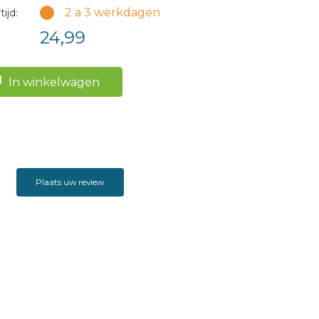
2 a 3 werkdagen
ijd:
24,99
In winkelwagen
Plaats uw review