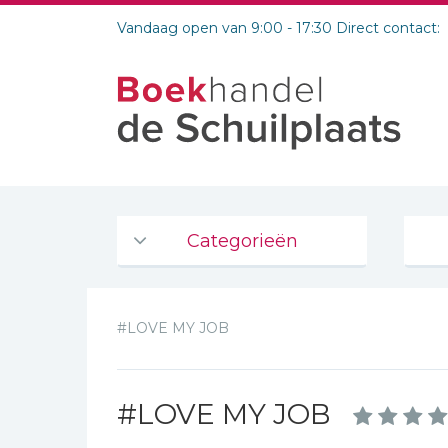
Vandaag open van 9:00 - 17:30 Direct contact:
Categorieën
Agenda's en kalenders
#LOVE MY JOB
De Bijbel
Bijbelse Dagboeken 2026
Bijbelse dagboeken
#LOVE MY JOB
Bijbelstudie groepen