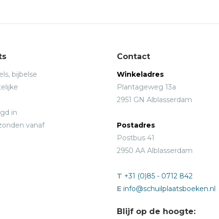
ts
Contact
ls, bijbelse
Winkeladres
elijke
Plantageweg 13a
2951 GN Alblasserdam
gd in
rzonden vanaf
Postadres
Postbus 41
2950 AA Alblasserdam
T
+31 (0)85 - 0712 842
E
info@schuilplaatsboeken.nl
Blijf op de hoogte: