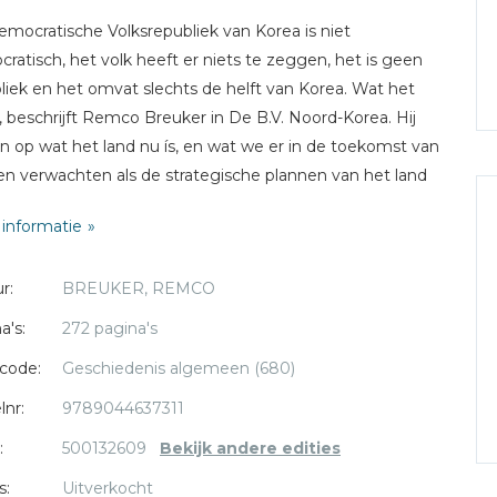
mocratische Volksrepubliek van Korea is niet
ratisch, het volk heeft er niets te zeggen, het is geen
liek en het omvat slechts de helft van Korea. Wat het
s, beschrijft Remco Breuker in De B.V. Noord-Korea. Hij
in op wat het land nu ís, en wat we er in de toekomst van
n verwachten als de strategische plannen van het land
n. Noord-Korea weet wat het doet: het verdient
informatie
inen in het buitenland, heeft kern- en andere wapens
kkeld en is een kernmacht geworden die er klaar voor is
r:
BREUKER, REMCO
t de VS aan tafel te gaan zitten.Remco Breuker laat
ijn zien hoe het land in elkaar zit, waarom
a's:
272 pagina's
enrechtenschendingen en kernwapens er nauw met
code:
Geschiedenis algemeen (680)
r verweven zijn, waar het naartoe op weg is, en wat dat
de rest van de wereld betekent.
lnr:
9789044637311
:
500132609
Bekijk andere edities
s:
Uitverkocht