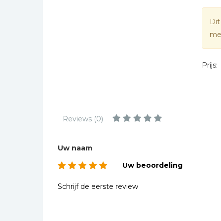
Kinderbijbels
Muziekboeken
Dit
mee
Bladmuziek
Management &
Leiderschap
Prijs:
Politiek
Regio | Alblasserwaard
Romans
Reviews (0)
Toeristische kaarten en
gidsen
Uw naam
Taalstudie
Uw beoordeling
Wenskaarten
Schrijf de eerste review