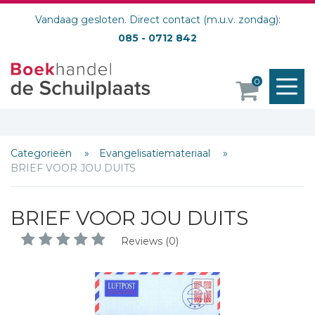
Vandaag gesloten. Direct contact (m.u.v. zondag):
085 - 0712 842
Schrijf hieronder je review!
Sterren
M
0
o
Naam *
E-mail *
Titel *
Categorieën
Evangelisatiemateriaal
Bericht *
BRIEF VOOR JOU DUITS
BRIEF VOOR JOU DUITS
Reviews (0)
* = verplicht