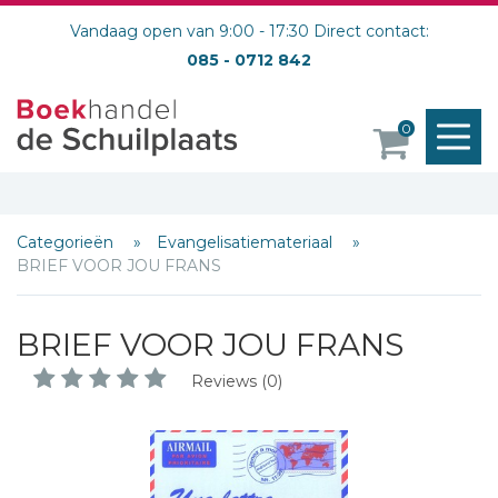
Vandaag open van 9:00 - 17:30 Direct contact:
085 - 0712 842
Schrijf hieronder je review!
M
0
Sterren
o
Naam *
E-mail *
Titel *
Categorieën
Evangelisatiemateriaal
BRIEF VOOR JOU FRANS
Bericht *
BRIEF VOOR JOU FRANS
Reviews (0)
* = verplicht