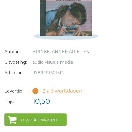
* = verplicht
Auteur:
BRINKE, ANNEMARIE TEN
Uitvoering:
audio visuele media
Artikelnr:
9789491601514
2 a 3 werkdagen
Levertijd:
10,50
Prijs:
In winkelwagen