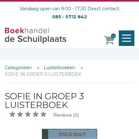
Vandaag open van 9:00 - 17:30 Direct contact:
085 - 0712 842
M
0
o
Schrijf hieronder je review!
Categorieën
Luisterboeken
SOFIE IN GROEP 3 LUISTERBOEK
Sterren
Naam *
SOFIE IN GROEP 3
E-mail *
LUISTERBOEK
Titel *
Reviews (0)
Bericht *