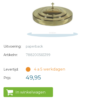
* = verplicht
Uitvoering:
paperback
Artikelnr:
788200565399
4 a 5 werkdagen
Levertijd:
49,95
Prijs:
In winkelwagen