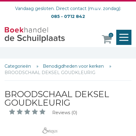
Vandaag gesloten. Direct contact (m.u.v. zondag):
085 - 0712 842
M
0
o
Schrijf hieronder je review!
Categorieën
Benodigdheden voor kerken
Sterren
BROODSCHAAL DEKSEL GOUDKLEURIG
Naam *
BROODSCHAAL DEKSEL
E-mail *
GOUDKLEURIG
Titel *
Bericht *
Reviews (0)