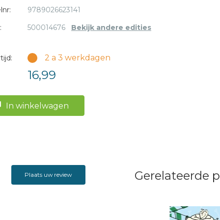
lnr:
9789026623141
:
500014676
Bekijk andere edities
2 a 3 werkdagen
ijd:
16,99
In winkelwagen
Gerelateerde 
Plaats uw review