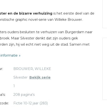
ster en de bizarre verhuizing
is het eerste deel van de
istische graphic novel-serie van Willeke Brouwer.
sters ouders besluiten te verhuizen van Burgerdam naar
lbroek. Maar Silvester denkt dat zijn ouders gek
den zijn, hij wil echt niet weg uit de stad. Samen met
beste vrienden Mick en Elvis en bedenkt hij een plan om
informatie
rhuizing tegen te houden.
r:
BROUWER, WILLEKE
Silvester
Bekijk serie
1
a's:
208 pagina's
code:
Fictie 10-12 jaar (283)