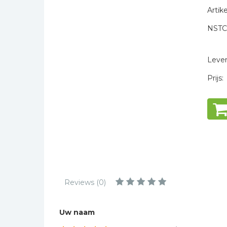
Kinderbijbels
Artike
Muziekboeken
NSTC
Bladmuziek
* = verplicht
Management &
Levert
Leiderschap
Prijs:
Politiek
Regio | Alblasserwaard
Romans
Toeristische kaarten en
gidsen
Taalstudie
Wenskaarten
Reviews (0)
Uw naam