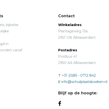
ts
Contact
ls, bijbelse
Winkeladres
elijke
Plantageweg 13a
2951 GN Alblasserdam
gd in
rzonden vanaf
Postadres
Postbus 41
2950 AA Alblasserdam
T
+31 (0)85 - 0712 842
E
info@schuilplaatsboeken.nl
Blijf op de hoogte: