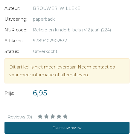
Daarnaast krijgen alledaagse dingen een plek, die een
Auteur:
BROUWER, WILLEKE
beeld geven van het reizen door de woestijn en alles wat
daarbij komt kijken. Op de achterkant staan zeven (fictieve)
Uitvoering:
paperback
personen die van begin tot eind gevolgd kunnen worden.
NUR code:
Religie en kinderbijbels (<12 jaar) (224)
Willeke Brouwer
is illustrator en ook schrijver. Deze twee
Artikelnr:
9789402902532
vaardigheden heeft ze gebruikt om dit Bijbelse kijk- en
Status:
Uitverkocht
zoekboek te tekenen, waarin veel 'verhalen' verborgen zijn.
Willeke is getrouwd en heeft drie kinderen.
Dit artikel is niet meer leverbaar. Neem contact op
voor meer informatie of alternatieven.
Verschijnt april 2017
6,95
Prijs:
Reviews (0)
Plaats uw review