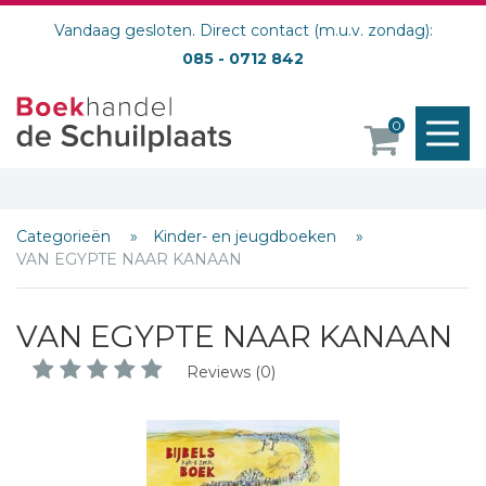
Vandaag gesloten. Direct contact (m.u.v. zondag):
085 - 0712 842
M
0
o
Categorieën
Kinder- en jeugdboeken
VAN EGYPTE NAAR KANAAN
VAN EGYPTE NAAR KANAAN
Reviews (0)