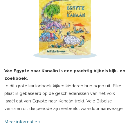
Schrijf hieronder je review!
Sterren
Naam *
E-mail *
Titel *
Van Egypte naar Kanaän is een prachtig bijbels kijk- en
Bericht *
zoekboek.
In dit grote kartonboek kijken kinderen hun ogen uit. Elke
plaat is gebaseerd op de geschiedenissen van het volk
Israël dat van Egypte naar Kanaän trekt. Vele Bijbelse
verhalen uit die periode zijn verbeeld, waardoor aanwezige
Bijbelkennis op een creatieve manier wordt geactiveerd.
* = verplicht
Meer informatie