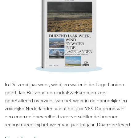
Schrijf hieronder je review!
In Duizend jaar weer, wind, en water in de Lage Landen
geeft Jan Buisman een indrukwekkend en zeer
Sterren
gedetailleerd overzicht van het weer in de noordelijke en
Naam *
zuidelijke Nederlanden vanaf het jaar 763. Op grond van
E-mail *
een enorme hoeveelheid zeer verschillende bronnen
reconstrueert hij het weer van jaar tot jaar. Daarmee levert
Titel *
hij niet alleen het KNMI (dat het project wetenschappelijk
Bericht *