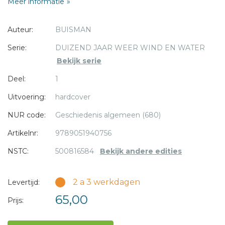
Meer informatie
begeleidt) belangrijke informatie, maar hij geeft iedere
historisch geïnteresseerde een totaal nieuwe kijk op de
Auteur:
BUISMAN
geschiedenis. Er is immers niets dat het dagelijkse leven zo
bepaalt en kleurt als het weer. Maar ook grote historische
Serie:
DUIZEND JAAR WEER WIND EN WATER
gebeurtenissen als de Slag bij Nieuwpoort en de Franse
Bekijk serie
Revolutie zouden anders verlopen zijn bij ander weer.
* = verplicht
Deel:
1
Uitvoering:
hardcover
NUR code:
Geschiedenis algemeen (680)
Artikelnr:
9789051940756
NSTC:
500816584
Bekijk andere edities
2 a 3 werkdagen
Levertijd:
65,00
Prijs: