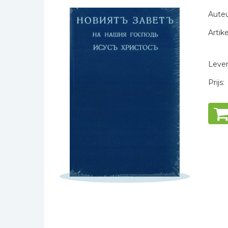
Naam *
Bibles Foreign
Auteu
E-mail *
Languages
Artike
Titel *
Bijbelstudie
Bericht *
Geloof, duurzaamheid
en mileu
Levert
Benodigdheden voor
Prijs:
kerken
Christelijke spellen
Christelijke stripboeken
* = verplicht
Eten en koken
Evangelisatiemateriaal
Geschiedenis
Israël / Jodendom
Kinder- en jeugdboeken
Engelse kinderboeken