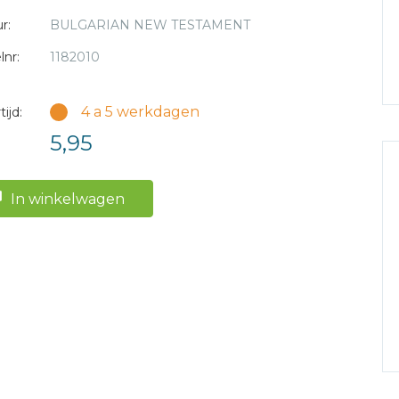
r:
BULGARIAN NEW TESTAMENT
lnr:
1182010
4 a 5 werkdagen
ijd:
5,95
In winkelwagen