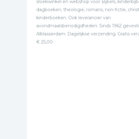
Boekwinkel en webshop voor Bijbels, kinderbijbe
dagboeken, theologie, romans, non-fictie, christ
kinderboeken. Ook leverancier van
avondmaalsbenodigdheden. Sinds 1962 gevesti
Alblasserdam. Dagelijkse verzending. Gratis ve
€ 25,00.