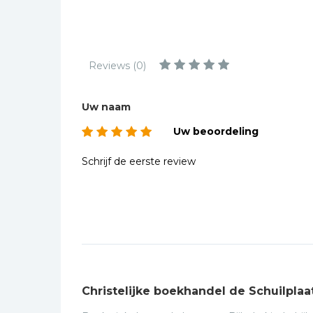
Kinderbijbels
Muziekboeken
Bladmuziek
Reviews (0)
Management &
Leiderschap
Uw naam
Politiek
Uw beoordeling
Regio | Alblasserwaard
Romans
Schrijf de eerste review
Toeristische kaarten en
gidsen
Taalstudie
Wenskaarten
Christelijke boekhandel de Schuilplaa