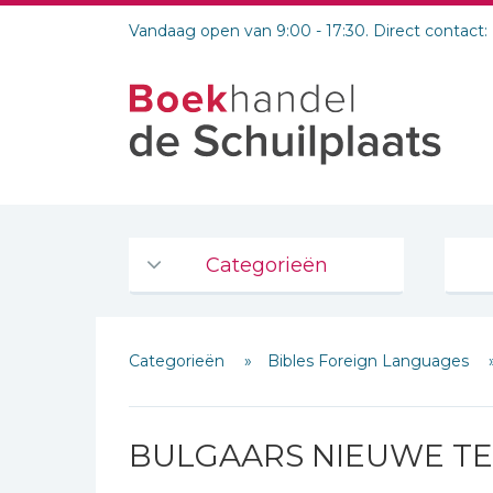
Vandaag open van 9:00 - 17:30. Direct contact:
Categorieën
Agenda's en kalenders
Categorieën
Bibles Foreign Languages
De Bijbel
Bijbelse Dagboeken 2026
Schrijf hieronder je review!
Bijbelse dagboeken
BULGAARS NIEUWE T
Sterren
Bijbelstudie groepen