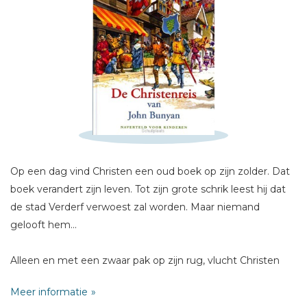
Schrijf hieronder je review!
Sterren
Naam *
Op een dag vind Christen een oud boek op zijn zolder. Dat
E-mail *
boek verandert zijn leven. Tot zijn grote schrik leest hij dat
Titel *
de stad Verderf verwoest zal worden. Maar niemand
Bericht *
gelooft hem...
Alleen en met een zwaar pak op zijn rug, vlucht Christen
hals over kop de stad uit. Dan begint een spannende reis
Meer informatie
naar veilighein: Eerst moet hij naar de smalle poort en