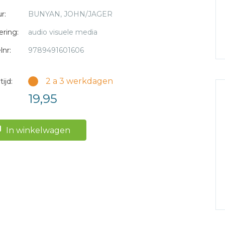
r:
BUNYAN, JOHN/JAGER
ering:
audio visuele media
lnr:
9789491601606
2 a 3 werkdagen
ijd:
19,95
In winkelwagen