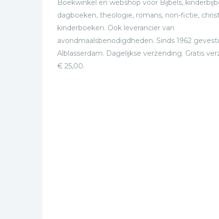
Boekwinkel en webshop voor Bijbels, kinderbijbe
dagboeken, theologie, romans, non-fictie, christ
kinderboeken. Ook leverancier van
avondmaalsbenodigdheden. Sinds 1962 gevesti
Alblasserdam. Dagelijkse verzending. Gratis ve
€ 25,00.