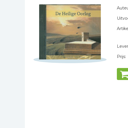
Naam *
Bibles Foreign
Auteu
E-mail *
Languages
Uitvo
Titel *
Bijbelstudie
Bericht *
Geloof, duurzaamheid
Artike
en mileu
Benodigdheden voor
Levert
kerken
Prijs:
Christelijke spellen
Christelijke stripboeken
* = verplicht
Eten en koken
Evangelisatiemateriaal
Geschiedenis
Israël / Jodendom
Kinder- en jeugdboeken
Engelse kinderboeken