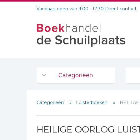
Vandaag open van 9:00 - 17:30 Direct contact:
Categorieën
Agenda's en kalenders
Categorieën
Luisterboeken
HEILIG
De Bijbel
Bijbelse Dagboeken 2026
Schrijf hieronder je review!
Bijbelse dagboeken
HEILIGE OORLOG LUI
Sterren
Bijbelstudie groepen