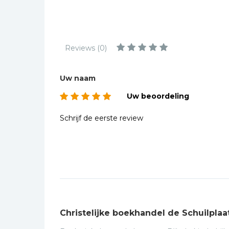
Kinderbijbels
Muziekboeken
Bladmuziek
Reviews (0)
Management &
Leiderschap
Uw naam
Politiek
Uw beoordeling
Regio | Alblasserwaard
Romans
Schrijf de eerste review
Toeristische kaarten en
gidsen
Taalstudie
Wenskaarten
Christelijke boekhandel de Schuilplaa