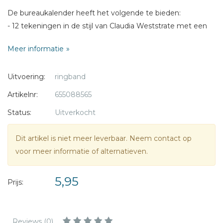
* = verplicht
De bureaukalender heeft het volgende te bieden:
- 12 tekeningen in de stijl van Claudia Weststrate met een
bijpassende Bijbeltekst
Meer informatie
- Bijbelteksten uit de Statenvertaling
- Op de eerste bladzijde een prachtig gedicht over
Uitvoering:
ringband
vertrouwen op Gods weg
- De christelijke feestdagen staan vermeld
Artikelnr:
655088565
Status:
Uitverkocht
Bindwijze: ringband
Pagina indeling: Bovenaan de bladzijde staat een
Dit artikel is niet meer leverbaar. Neem contact op
maandoverzicht, daaronder staat een tekening van Art by
voor meer informatie of alternatieven.
Claudia met bijpassende Bijbeltekst
Begint op: zondag
5,95
Afmeting: 10,5 x 21 cm
Prijs:
Afwerking: de kalender is bedoeld om neer te zetten, niet
om op te hangen
Reviews (0)