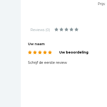
Kinderbijbels
Prijs:
Muziekboeken
Bladmuziek
Management &
Reviews (0)
Leiderschap
Politiek
Uw naam
Regio | Alblasserwaard
Uw beoordeling
Romans
Toeristische kaarten en
Schrijf de eerste review
gidsen
Taalstudie
Wenskaarten