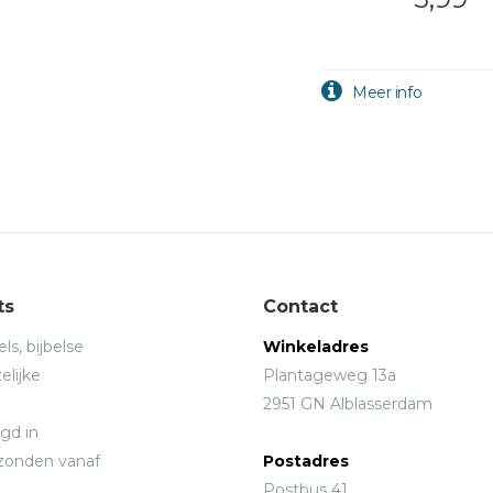
ts
Contact
ls, bijbelse
Winkeladres
elijke
Plantageweg 13a
2951 GN Alblasserdam
gd in
rzonden vanaf
Postadres
Postbus 41