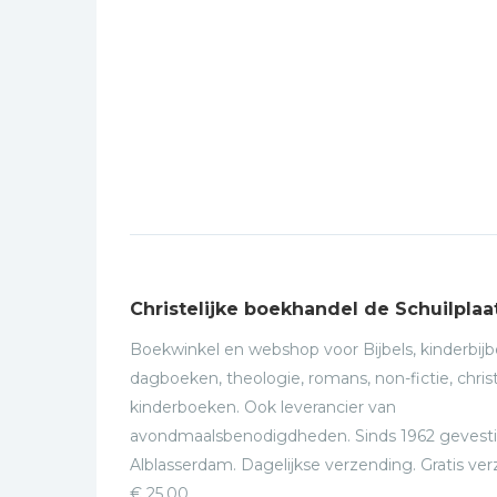
Christelijke boekhandel de Schuilplaa
Boekwinkel en webshop voor Bijbels, kinderbijbe
dagboeken, theologie, romans, non-fictie, christ
kinderboeken. Ook leverancier van
avondmaalsbenodigdheden. Sinds 1962 gevesti
Alblasserdam. Dagelijkse verzending. Gratis ve
€ 25,00.