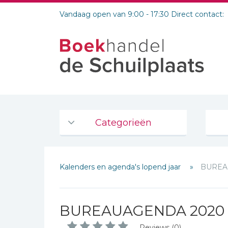
Vandaag open van 9:00 - 17:30 Direct contact:
Categorieën
Agenda's en kalenders
Kalenders en agenda's lopend jaar
BUREA
De Bijbel
Bijbelse Dagboeken 2026
Bijbelse dagboeken
Schrijf hieronder je review!
BUREAUAGENDA 2020 
Bijbelstudie groepen
Sterren
Reviews (0)