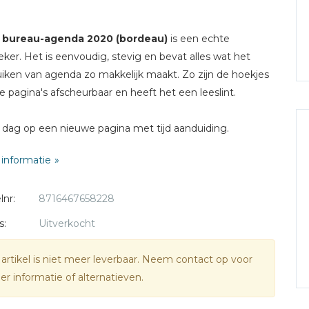
e
bureau-agenda 2020 (bordeau)
is een echte
ieker. Het is eenvoudig, stevig en bevat alles wat het
iken van agenda zo makkelijk maakt. Zo zijn de hoekjes
e pagina's afscheurbaar en heeft het een leeslint.
e dag op een nieuwe pagina met tijd aanduiding.
dcover
informatie
erkrijgbaar in het zwart of blauw.
lnr:
8716467658228
s:
Uitverkocht
 artikel is niet meer leverbaar. Neem contact op voor
r informatie of alternatieven.