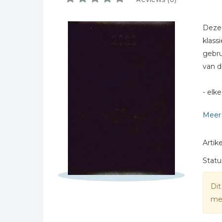
Bibles Foreign
Naam *
Languages
Dez
E-mail *
Bijbelstudie
klass
Titel *
Geloof, duurzaamheid
gebru
en mileu
Bericht *
van d
Benodigdheden voor
kerken
- elk
Christelijke spellen
- har
Meer 
Christelijke stripboeken
Ook v
Eten en koken
Artike
* = verplicht
Evangelisatiemateriaal
Statu
Geschiedenis
Israël / Jodendom
Dit
Kinder- en jeugdboeken
mee
Engelse kinderboeken