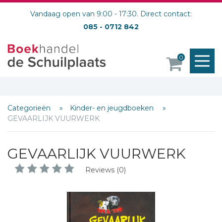
Vandaag open van 9:00 - 17:30. Direct contact:
085 - 0712 842
M
0
o
Categorieën
Kinder- en jeugdboeken
GEVAARLIJK VUURWERK
GEVAARLIJK VUURWERK
Reviews (0)