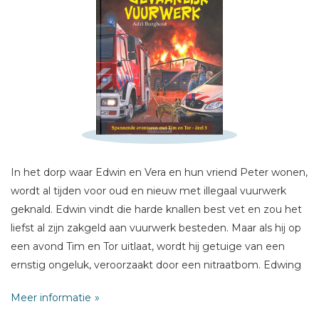
Schrijf hieronder je review!
Sterren
Naam *
E-mail *
Titel *
In het dorp waar Edwin en Vera en hun vriend Peter wonen,
Bericht *
wordt al tijden voor oud en nieuw met illegaal vuurwerk
geknald. Edwin vindt die harde knallen best vet en zou het
liefst al zijn zakgeld aan vuurwerk besteden. Maar als hij op
een avond Tim en Tor uitlaat, wordt hij getuige van een
ernstig ongeluk, veroorzaakt door een nitraatbom. Edwing
mening over vuurwerk verandert op slag. Als hij vervolgens
* = verplicht
Meer informatie
ontdekt dat een van de jongens op school illegaal vuurwerk