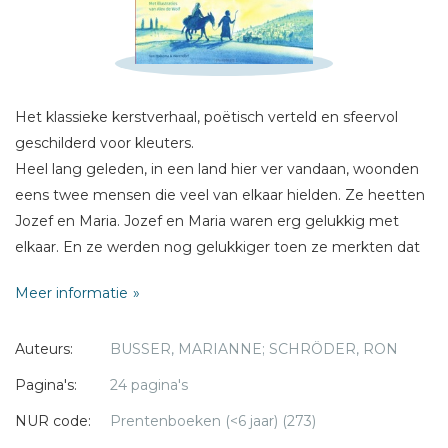
Schrijf hieronder je review!
Sterren
Naam *
Het klassieke kerstverhaal, poëtisch verteld en sfeervol
E-mail *
geschilderd voor kleuters.
Titel *
Heel lang geleden, in een land hier ver vandaan, woonden
Bericht *
eens twee mensen die veel van elkaar hielden. Ze heetten
Jozef en Maria. Jozef en Maria waren erg gelukkig met
elkaar. En ze werden nog gelukkiger toen ze merkten dat
ze een kindje zouden krijgen. Ze wisten dat het een heel
Meer informatie
bijzonder kind zou zijn. Een kind dat vrede zou gaan
brengen voor alle mensen.
* = verplicht
Auteurs:
BUSSER, MARIANNE; SCHRÖDER, RON
'Al jaren gebruik ik dit boek om het kerstverhaal op een
Pagina's:
24 pagina's
begrijpelijke manier uit te leggen aan de kinderen. Ik ben
NUR code:
Prentenboeken (<6 jaar) (273)
dol op dit boek.' Jufsanne.com