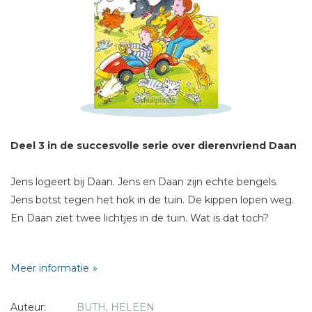
Schrijf hieronder je review!
Sterren
Naam *
E-mail *
Deel 3 in de succesvolle serie over dierenvriend Daan
Titel *
Bericht *
Jens logeert bij Daan. Jens en Daan zijn echte bengels.
Jens botst tegen het hok in de tuin. De kippen lopen weg.
En Daan ziet twee lichtjes in de tuin. Wat is dat toch?
Samen gaan ze ook logeren. Bij opa en oma op de
Meer informatie
boerderij. Opa heeft land en veel dieren. Wat gebeurt er
veel! Daan en Jens verdwalen in een doolhof van mais. Hoe
* = verplicht
Auteur:
BUTH, HELEEN
komen ze daar weer uit?