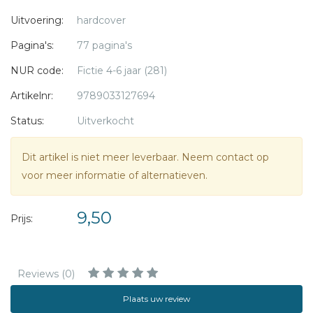
Uitvoering:
hardcover
Geschikt om voor te lezen vanaf 4 jaar, zelf lezen vanaf 6
Pagina's:
77 pagina's
jaar
NUR code:
Fictie 4-6 jaar (281)
Heleen Buth
schrijft al jaren kinderboeken. Haar debuut
Artikelnr:
9789033127694
verscheen in 1992. In 2007 won ze de
EigenWijsPrijs
met
Status:
Uitverkocht
Piep!
Dit artikel is niet meer leverbaar. Neem contact op
voor meer informatie of alternatieven.
9,50
Prijs:
Reviews (0)
Plaats uw review