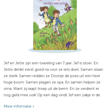
Schrijf hieronder je review!
Sterren
Naam *
E-mail *
Titel *
Jef en Jette zijn een tweeling van 7 jaar. Jef is stoer. En
Jette denkt eerst goed na voor ze iets doet. Samen staan
Bericht *
ze sterk. Samen redden ze Doortje de poes uit een heel
hoge boom. Samen plagen ze opa. En samen helpen ze
oma. Want zij raapt troep uit de berm. En ze verdient er
nog geld mee ook! Op een dag vindt Jef een zakje in de
sloot. Er zit iets glimmends in...
Meer informatie
* = verplicht