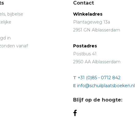
ts
Contact
ls, bijbelse
Winkeladres
elijke
Plantageweg 13a
2951 GN Alblasserdam
gd in
rzonden vanaf
Postadres
Postbus 41
2950 AA Alblasserdam
T
+31 (0)85 - 0712 842
E
info@schuilplaatsboeken.nl
Blijf op de hoogte: