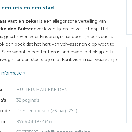
 een reis en een stad
aar vast en zeke
r
is een allegorische vertelling van
eke den Butter
over leven, lijden en vaste hoop. Het
is geschreven voor kinderen, maar door zijn eenvoud is
ok een boek dat het hart van volwassenen diep weet te
. Sam woont in een tent en is onderweg, net als jij en ik.
weg naar een stad die je niet kunt zien, maar waarvan je
dat die er is. De stad, Vast en Zeker, wordt gebouwd
informatie
de Grote Bouwmeester. Reizen op de Weg van Hoop is
maar niet altijd makkelijk. Door de goede zorg van de
r:
BUTTER, MARIEKE DEN
r en met hulp van de Trooster en het Boek, kan de reis
en goed einde gebracht worden.
a's:
32 pagina's
code:
Prentenboeken (>6 jaar) (274)
lnr:
9789088972348