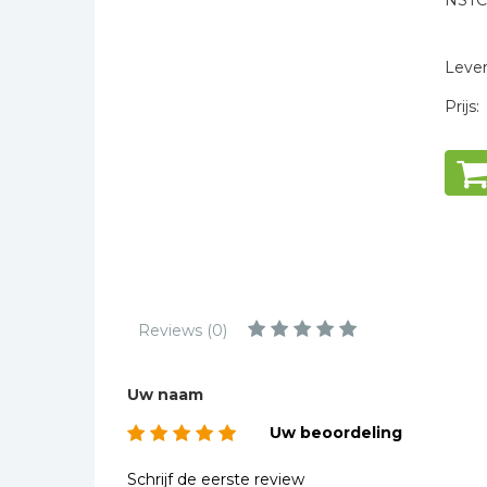
NSTC
Kinderbijbels
* = verplicht
Muziekboeken
Levert
Bladmuziek
Prijs:
Management &
Leiderschap
Politiek
Regio | Alblasserwaard
Romans
Toeristische kaarten en
gidsen
Reviews (0)
Taalstudie
Wenskaarten
Uw naam
Uw beoordeling
Schrijf de eerste review