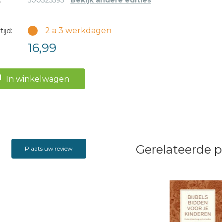
:
500325593
Bekijk andere edities
2 a 3 werkdagen
ijd:
16,99
In winkelwagen
Gerelateerde 
Plaats uw review