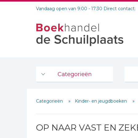
Vandaag open van 9:00 - 17:30 Direct contact:
Categorieën
Agenda's en kalenders
Categorieën
Kinder- en jeugdboeken
De Bijbel
Bijbelse Dagboeken 2026
Bijbelse dagboeken
OP NAAR VAST EN ZEK
Bijbelstudie groepen