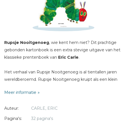
Schrijf hieronder je review!
Sterren
Naam *
Rupsje Nooitgenoeg
, wie kent hem niet? Dit prachtige
E-mail *
gebonden kartonboek is een extra stevige uitgave van het
Titel *
klassieke prentenboek van
Eric Carle
.
Bericht *
Het verhaal van Rupsje Nooitgenoeg is al tientallen jaren
wereldberoemd. Rupsje Nooitgenoeg kruipt als een klein
rupsje uit zijn ei. Hij heeft honger, dus begint hij met eten,
Meer informatie
maar hij blijft daar maar mee doorgaan. Hij eet zich door
allerlei eten heen, tot hij een hele grote dikke rups is. Dan
* = verplicht
Auteur:
CARLE, ERIC
bouwt hij een huisje en daar komt hij weer uit als een
mooie vlinder.
Pagina's:
32 pagina's