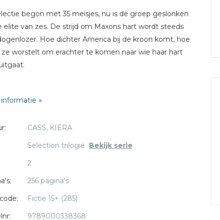
lectie begon met 35 meisjes, nu is de groep geslonken
e elite van zes. De strijd om Maxons hart wordt steeds
genlozer. Hoe dichter America bij de kroon komt, hoe
ze worstelt om erachter te komen naar wie haar hart
uitgaat.
oment dat ze met Maxon is, is als een sprookje, vol
informatie
oze, flonkerende romantiek. Maar zodra ze haar eerste
e Aspen de wacht ziet houden rond het paleis, wordt ze
r:
CASS, KIERA
poeld door herinneringen aan een leven dat ze van plan
 samen op te bouwen. America heeft meer tijd nodig.
Selection trilogie
Bekijk serie
jl zij verscheurd wordt tussen haar twee toekomsten,
2
de rest van de elite precies wat ze wil. America's kans
 kiezen dreigt door haar vingers te glippen.
a's:
256 pagina's
code:
Fictie 15+ (285)
lnr:
9789000338368