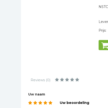
Kinderbijbels
NSTC
Muziekboeken
* = verplicht
Bladmuziek
Levert
Management &
Leiderschap
Prijs:
Politiek
Regio | Alblasserwaard
Romans
Toeristische kaarten en
gidsen
Taalstudie
Reviews (0)
Wenskaarten
Uw naam
Uw beoordeling