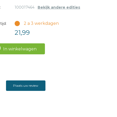
:
100017464
Bekijk andere edities
2 a 3 werkdagen
ijd:
21,99
In winkelwagen
Plaats uw review