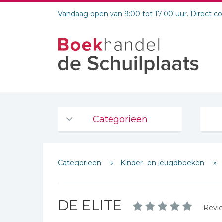
Vandaag open van 9:00 tot 17:00 uur. Direct c
Categorieën
Agenda's en kalenders
Categorieën
Kinder- en jeugdboeken
De Bijbel
Bijbelse Dagboeken 2026
Bijbelse dagboeken
DE ELITE
Revie
Bijbelstudie groepen