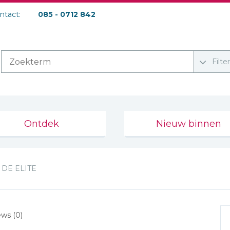
ontact:
085 - 0712 842
Filte
Ontdek
Nieuw binnen
DE ELITE
ws (0)