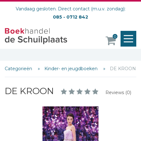
Vandaag gesloten. Direct contact (m.u.v. zondag):
085 - 0712 842
M
0
o
Categorieën
Kinder- en jeugdboeken
DE KROON
DE KROON
Reviews (0)