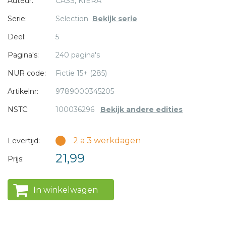
Auteur:
CASS, KIERA
mogelijk had gehouden.
Serie:
Selection
Bekijk serie
* = verplicht
Deel:
5
Pagina's:
240 pagina's
NUR code:
Fictie 15+ (285)
Artikelnr:
9789000345205
NSTC:
100036296
Bekijk andere edities
2 a 3 werkdagen
Levertijd:
21,99
Prijs:
In winkelwagen