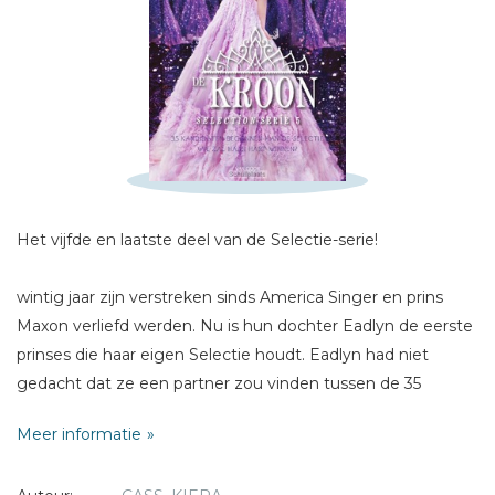
Schrijf hieronder je review!
Het vijfde en laatste deel van de Selectie-serie!
Sterren
Naam *
wintig jaar zijn verstreken sinds America Singer en prins
E-mail *
Maxon verliefd werden. Nu is hun dochter Eadlyn de eerste
prinses die haar eigen Selectie houdt. Eadlyn had niet
Titel *
gedacht dat ze een partner zou vinden tussen de 35
Bericht *
kandidaten, laat staan haar ware liefde. Maar soms word je
Meer informatie
verrast door je eigen hart, en nu moet Eadlyn een nog
moeilijker en belangrijker keuze maken dan ze ooit voor