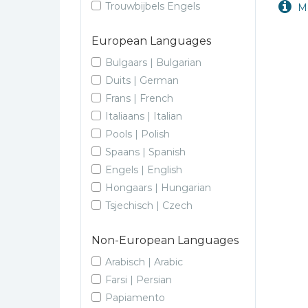
Trouwbijbels Engels
Kinderbijbels
Muziekboeken
European Languages
Bladmuziek
Bulgaars | Bulgarian
Management &
Duits | German
Leiderschap
Frans | French
Politiek
Italiaans | Italian
Regio | Alblasserwaard
Pools | Polish
Spaans | Spanish
Romans
Engels | English
Toeristische kaarten en
Hongaars | Hungarian
gidsen
Tsjechisch | Czech
Taalstudie
Wenskaarten
Non-European Languages
Arabisch | Arabic
Farsi | Persian
Papiamento