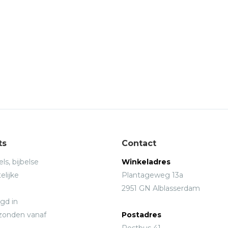
ts
Contact
ls, bijbelse
Winkeladres
elijke
Plantageweg 13a
2951 GN Alblasserdam
gd in
rzonden vanaf
Postadres