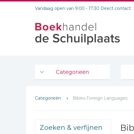
Vandaag open van 9:00 - 17:30 Direct contact:
Categorieën
Agenda's en kalenders
Categorieën
Bibles Foreign Languages
De Bijbel
Bijbelse Dagboeken 2026
Bijbelse dagboeken
Bib
Zoeken & verfijnen
Bijbelstudie groepen