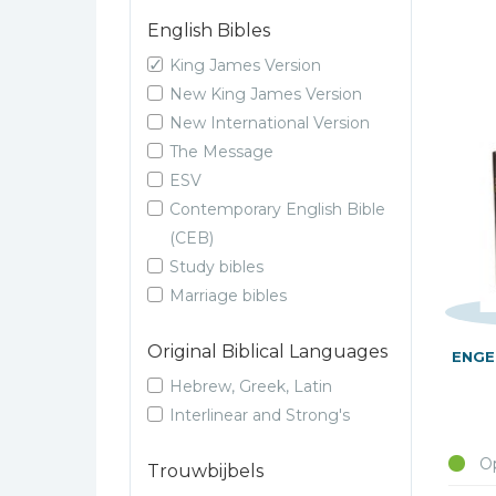
Bibles Foreign
English Bibles
Languages
King James Version
Bijbelstudie
New King James Version
Geloof, duurzaamheid
New International Version
en mileu
The Message
Benodigdheden voor
ESV
kerken
Contemporary English Bible
Christelijke spellen
(CEB)
Christelijke stripboeken
Study bibles
Eten en koken
Marriage bibles
Evangelisatiemateriaal
Original Biblical Languages
ENGE
Geschiedenis
Hebrew, Greek, Latin
Israël / Jodendom
Interlinear and Strong's
Kinder- en jeugdboeken
Op
Trouwbijbels
Engelse kinderboeken