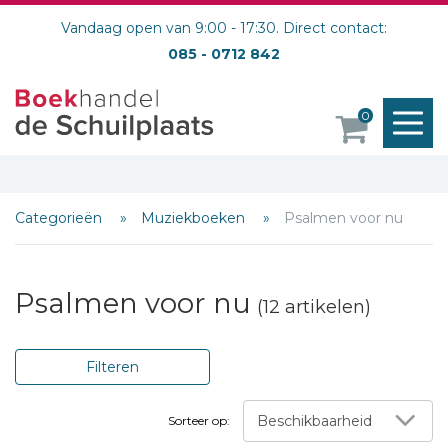
Vandaag open van 9:00 - 17:30. Direct contact:
085 - 0712 842
M
0
o
Categorieën
Muziekboeken
Psalmen voor nu
Psalmen voor nu
(12 artikelen)
Filteren
Beschikbaarheid
Sorteer op: